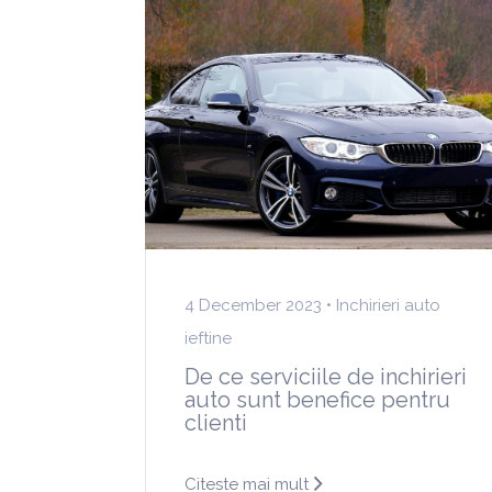
4 December 2023 •
Inchirieri auto
ieftine
De ce serviciile de inchirieri
auto sunt benefice pentru
clienti
Citeste mai mult