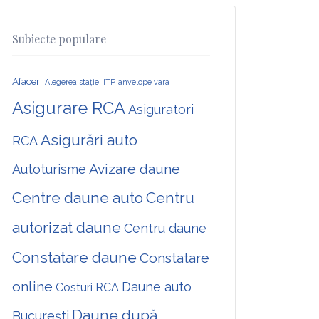
Subiecte populare
Afaceri
Alegerea stației ITP
anvelope vara
Asigurare RCA
Asiguratori
Asigurări auto
RCA
Avizare daune
Autoturisme
Centre daune auto
Centru
autorizat daune
Centru daune
Constatare daune
Constatare
online
Daune auto
Costuri RCA
Daune după
București