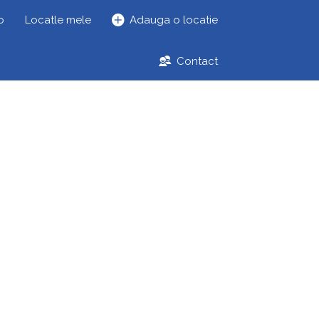
o
Locatle mele
Adauga o locatie
Contact