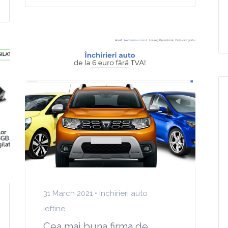
31 March 2021 •
Inchirieri auto
ieftine
Cea mai buna firma de