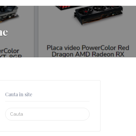
ne
Cauta in site
Search
for: