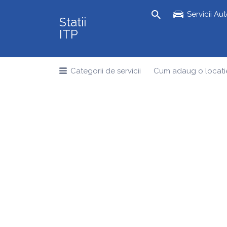
Search
Servicii Au
Statii
for:
ITP
Categorii de servicii
Cum adaug o locati