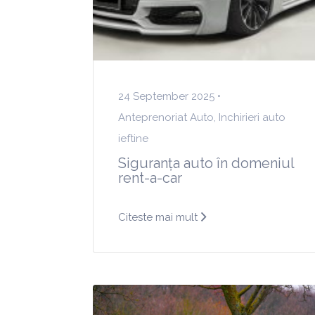
24 September 2025 •
Anteprenoriat Auto
,
Inchirieri auto
ieftine
Siguranța auto în domeniul
rent-a-car
Citeste mai mult