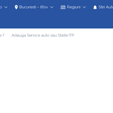
to
Bucuresti – Ilfov
Regiuni
Stiri Aut
e ?
Adauga Service auto sau Statie ITP