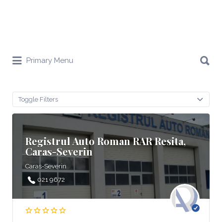
Search
Primary Menu
for:
Toggle Filters
Registrul Auto Roman RAR Resita,
Caras-Severin
Caras-Severin
021 9672