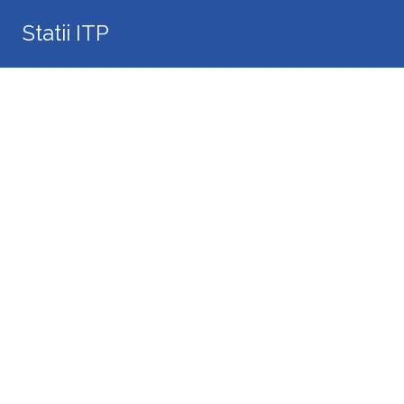
Search
Statii ITP
for: