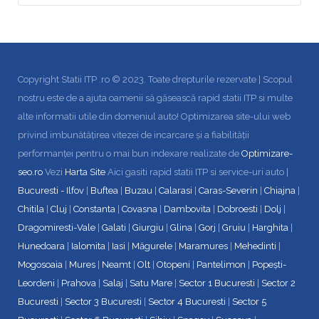
Copyright Statii ITP .ro © 2023. Toate drepturile rezervate | Scopul
nostru este de a ajuta oamenii să găsească rapid statii ITP si multe
alte informatii utile din domeniul auto! Optimizarea site-ului web
privind imbunătățirea vitezei de incarcare și a fiabilității
performanței pentru o mai bun indexare realizate de
Optimizare-
seo.ro
Vezi
Harta Site
Aici gasiti rapid statii ITP si service-uri auto |
Bucuresti - Ilfov
|
Buftea
|
Buzau
|
Calarasi
|
Caras-Severin
|
Chiajna
|
Chitila
|
Cluj
|
Constanta
|
Covasna
|
Dambovita
|
Dobroesti
|
Dolj
|
Dragomiresti-Vale
|
Galati
|
Giurgiu
|
Glina
|
Gorj
|
Gruiu
|
Harghita
|
Hunedoara
|
Ialomita
|
Iasi
|
Măgurele
|
Maramures
|
Mehedinti
|
Mogosoaia
|
Mures
|
Neamt
|
Olt
|
Otopeni
|
Pantelimon
|
Popești-
Leordeni
|
Prahova
|
Salaj
|
Satu Mare
|
Sector 1 Bucuresti
|
Sector 2
Bucuresti
|
Sector 3 Bucuresti
|
Sector 4 Bucuresti
|
Sector 5