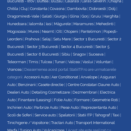
Bucuresti - Ilfov
|
Buftea
|
Buzau
|
Calarasi
|
Caras-Severin
|
Chiajna
|
Chitila
|
Cluj
|
Constanta
|
Covasna
|
Dambovita
|
Dobroesti
|
Dolj
|
Dragomiresti-Vale
|
Galati
|
Giurgiu
|
Glina
|
Gorj
|
Gruiu
|
Harghita
|
Hunedoara
|
Ialomita
|
Iasi
|
Măgurele
|
Maramures
|
Mehedinti
|
Mogosoaia
|
Mures
|
Neamt
|
Olt
|
Otopeni
|
Pantelimon
|
Popești-
Leordeni
|
Prahova
|
Salaj
|
Satu Mare
|
Sector 1 Bucuresti
|
Sector 2
Bucuresti
|
Sector 3 Bucuresti
|
Sector 4 Bucuresti
|
Sector 5
Bucuresti
|
Sector 6 Bucuresti
|
Sibiu
|
Snagov
|
Suceava
|
Teleorman
|
Timis
|
Tulcea
|
Tunari
|
Valcea
|
Vaslui
|
Voluntari
|
Vrancea
| Deasemenea acest portal StatiiITP.ro are urmatoarele
categorii:
Accesorii Auto
|
Aer Conditionat
|
Anvelope
|
Asigurari
Auto
|
Benzinarii
|
Casete directie
| |
Centre Constatari Daune Auto
|
Dealeri Auto
|
Detailing Cosmetizare
|
Dezmembrari
|
Electrica
Auto
|
Finantare (Leasing)
|
Folie Auto
|
Formare
|
Geometrie Roti
|
Inchirieri Auto
|
Parbrize Auto
|
Piese Auto
|
Reprezentanta Auto
|
Scoli de Soferi
|
Service auto
|
Spalatorii
|
Statii ITP
|
Tahograf
|
Taxi
|
Tinichigerie / Vopsitorie
|
Tractari Auto
|
Transport International
Marfa
|
Tuning Auto
|
Vulcanizare
. | Acest site este realizat cu