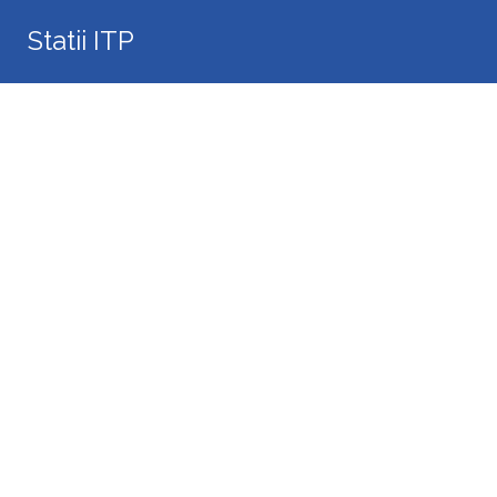
Search
Statii ITP
for: