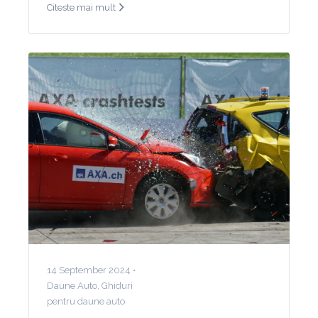
Citeste mai mult
14 September 2024 •
Daune Auto
,
Ghiduri
pentru daune auto