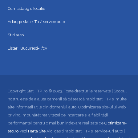
Cum adaug o locatie
Adauga statie ITp / service auto
Stiri auto
Listari:
Bucuresti-Ilfov
Copyright Statii ITP .ro © 2023. Toate drepturile rezervate | Scopul
nostru este de a ajuta oamenii să găsească rapid statii ITP si multe
alte informatii utile din domeniul auto! Optimizarea site-ului web
privind imbunătățirea vitezei de incarcare și a fiabilității
performanței pentru o mai bun indexare realizate de
Optimizare-
seo.ro
Vezi
Harta Site
Aici gasiti rapid statii ITP si service-uri auto |