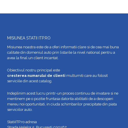
MISIUNEA STATII ITP.RO
Misiunea noastra este de a oferi informatii clare si de cea mai buna
calitate din domeniul auto prin listarile la nivel national pentru a
avea la final un client incantat.
Obiectivul nostru principal este
cresterea numarului de clienti
multumiti care au folosit
serviciile din acest catalog.
Indeplinim acest lucru printr-un proces continuu de invatare si ne
mentinem pe o pozitie fruntasa datorita abilitatii de a descoperi
mereu noi oportunitati, in ciuda schimbarilor precipitate din piata
serviciilor auto.
StatiiITP.ro adresa
Strada Halelor 5, București 030167