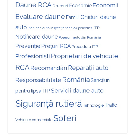
Daune RCA
Economii
Economie
Drumuri
Evaluare daune
Ghiduri daune
Familii
auto
ITP
inchirieri auto
Inspecție tehnică periodică
Notificare daune
Posesorii auto din România
Prevenție
Prețuri RCA
Procedura ITP
Proprietari de vehicule
Profesioniști
RCA
Reparații auto
Recomandări
România
Responsabilitate
Sancțiuni
Servicii daune auto
pentru lipsa ITP
Siguranță rutieră
Trafic
Tehnologie
Șoferi
Vehicule comerciale