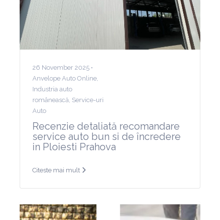
26 November 2025 •
Anvelope Auto Online
,
Industria auto
românească
,
Service-uri
Auto
Recenzie detaliată recomandare
service auto bun si de încredere
in Ploiesti Prahova
Citeste mai mult