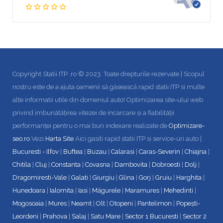
Copyright Statii ITP .ro © 2023. Toate drepturile rezervate | Scopul
nostru este de a ajuta oamenii să găsească rapid statii ITP si multe
alte informatii utile din domeniul auto! Optimizarea site-ului web
privind imbunătățirea vitezei de incarcare și a fiabilității
performanței pentru o mai bun indexare realizate de
Optimizare-
seo.ro
Vezi
Harta Site
Aici gasiti rapid statii ITP si service-uri auto |
Bucuresti - Ilfov
|
Buftea
|
Buzau
|
Calarasi
|
Caras-Severin
|
Chiajna
|
Chitila
|
Cluj
|
Constanta
|
Covasna
|
Dambovita
|
Dobroesti
|
Dolj
|
Dragomiresti-Vale
|
Galati
|
Giurgiu
|
Glina
|
Gorj
|
Gruiu
|
Harghita
|
Hunedoara
|
Ialomita
|
Iasi
|
Măgurele
|
Maramures
|
Mehedinti
|
Mogosoaia
|
Mures
|
Neamt
|
Olt
|
Otopeni
|
Pantelimon
|
Popești-
Leordeni
|
Prahova
|
Salaj
|
Satu Mare
|
Sector 1 Bucuresti
|
Sector 2