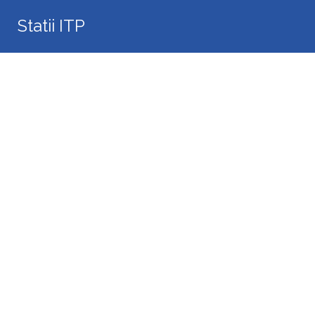
Search
Statii ITP
for: