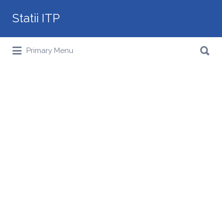
Search
Statii ITP
for:
Search
Primary Menu
for: