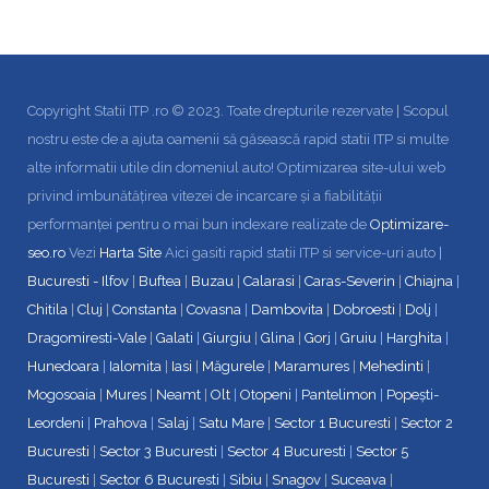
Copyright Statii ITP .ro © 2023. Toate drepturile rezervate | Scopul
nostru este de a ajuta oamenii să găsească rapid statii ITP si multe
alte informatii utile din domeniul auto! Optimizarea site-ului web
privind imbunătățirea vitezei de incarcare și a fiabilității
performanței pentru o mai bun indexare realizate de
Optimizare-
seo.ro
Vezi
Harta Site
Aici gasiti rapid statii ITP si service-uri auto |
Bucuresti - Ilfov
|
Buftea
|
Buzau
|
Calarasi
|
Caras-Severin
|
Chiajna
|
Chitila
|
Cluj
|
Constanta
|
Covasna
|
Dambovita
|
Dobroesti
|
Dolj
|
Dragomiresti-Vale
|
Galati
|
Giurgiu
|
Glina
|
Gorj
|
Gruiu
|
Harghita
|
Hunedoara
|
Ialomita
|
Iasi
|
Măgurele
|
Maramures
|
Mehedinti
|
Mogosoaia
|
Mures
|
Neamt
|
Olt
|
Otopeni
|
Pantelimon
|
Popești-
Leordeni
|
Prahova
|
Salaj
|
Satu Mare
|
Sector 1 Bucuresti
|
Sector 2
Bucuresti
|
Sector 3 Bucuresti
|
Sector 4 Bucuresti
|
Sector 5
Bucuresti
|
Sector 6 Bucuresti
|
Sibiu
|
Snagov
|
Suceava
|