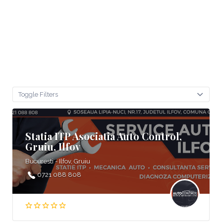
Toggle Filters
Statia ITP Asociatia Auto Control,
Gruiu, Ilfov
Bucuresti - Ilfov, Gruiu
0721 088 808