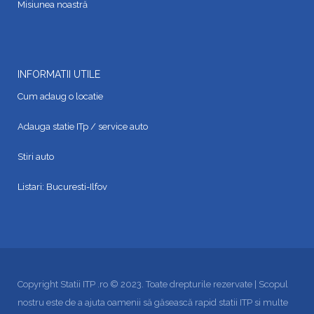
Misiunea noastră
INFORMATII UTILE
Cum adaug o locatie
Adauga statie ITp / service auto
Stiri auto
Listari:
Bucuresti-Ilfov
Copyright Statii ITP .ro © 2023. Toate drepturile rezervate | Scopul
nostru este de a ajuta oamenii să găsească rapid statii ITP si multe