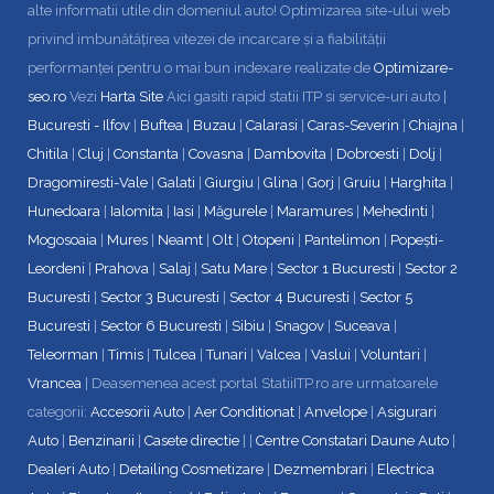
alte informatii utile din domeniul auto! Optimizarea site-ului web
privind imbunătățirea vitezei de incarcare și a fiabilității
performanței pentru o mai bun indexare realizate de
Optimizare-
seo.ro
Vezi
Harta Site
Aici gasiti rapid statii ITP si service-uri auto |
Bucuresti - Ilfov
|
Buftea
|
Buzau
|
Calarasi
|
Caras-Severin
|
Chiajna
|
Chitila
|
Cluj
|
Constanta
|
Covasna
|
Dambovita
|
Dobroesti
|
Dolj
|
Dragomiresti-Vale
|
Galati
|
Giurgiu
|
Glina
|
Gorj
|
Gruiu
|
Harghita
|
Hunedoara
|
Ialomita
|
Iasi
|
Măgurele
|
Maramures
|
Mehedinti
|
Mogosoaia
|
Mures
|
Neamt
|
Olt
|
Otopeni
|
Pantelimon
|
Popești-
Leordeni
|
Prahova
|
Salaj
|
Satu Mare
|
Sector 1 Bucuresti
|
Sector 2
Bucuresti
|
Sector 3 Bucuresti
|
Sector 4 Bucuresti
|
Sector 5
Bucuresti
|
Sector 6 Bucuresti
|
Sibiu
|
Snagov
|
Suceava
|
Teleorman
|
Timis
|
Tulcea
|
Tunari
|
Valcea
|
Vaslui
|
Voluntari
|
Vrancea
| Deasemenea acest portal StatiiITP.ro are urmatoarele
categorii:
Accesorii Auto
|
Aer Conditionat
|
Anvelope
|
Asigurari
Auto
|
Benzinarii
|
Casete directie
| |
Centre Constatari Daune Auto
|
Dealeri Auto
|
Detailing Cosmetizare
|
Dezmembrari
|
Electrica