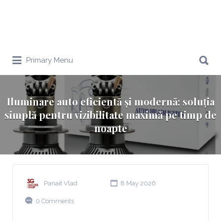
Search
Primary Menu
for:
Iluminare auto eficientă și modernă: soluția
simplă pentru vizibilitate maximă pe timp de
noapte
Panait Vlad
8 May 2026
0 Comments