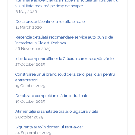
Iluminare auto eficientă și modernă: soluția simplă pentru
vizibilitate maximă pe timp de noapte
8 May 2026
De la prezență online la rezultate reale
11 March 2026
Recenzie detaliată recomandare service auto bun si de
încredere in Ploiesti Prahova
26 November 2025
Idei de campanii offline de Crăciun care cresc vânzările
27 October 2025
Construirea unui brand solid de la zero: pași clari pentru
antreprenori
19 October 2025
Deratizare completă în clădiri industriale
19 October 2025
Alimentația și sănătatea orală: o legătură vitală
2 October 2025
Siguranța auto în domeniul rent-a-car
24 September 2025