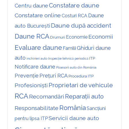
Constatare daune
Centru daune
Constatare online
Daune
Costuri RCA
Daune după accident
auto București
Daune RCA
Economii
Economie
Drumuri
Evaluare daune
Ghiduri daune
Familii
auto
ITP
inchirieri auto
Inspecție tehnică periodică
Notificare daune
Posesorii auto din România
Prevenție
Prețuri RCA
Procedura ITP
Proprietari de vehicule
Profesioniști
RCA
Reparații auto
Recomandări
România
Responsabilitate
Sancțiuni
Servicii daune auto
pentru lipsa ITP