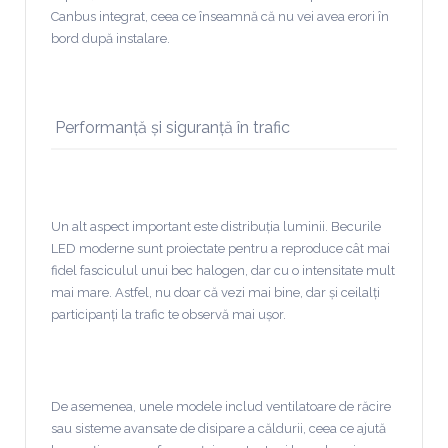
Canbus integrat, ceea ce înseamnă că nu vei avea erori în
bord după instalare.
Performanță și siguranță în trafic
Un alt aspect important este distribuția luminii. Becurile
LED moderne sunt proiectate pentru a reproduce cât mai
fidel fasciculul unui bec halogen, dar cu o intensitate mult
mai mare. Astfel, nu doar că vezi mai bine, dar și ceilalți
participanți la trafic te observă mai ușor.
De asemenea, unele modele includ ventilatoare de răcire
sau sisteme avansate de disipare a căldurii, ceea ce ajută