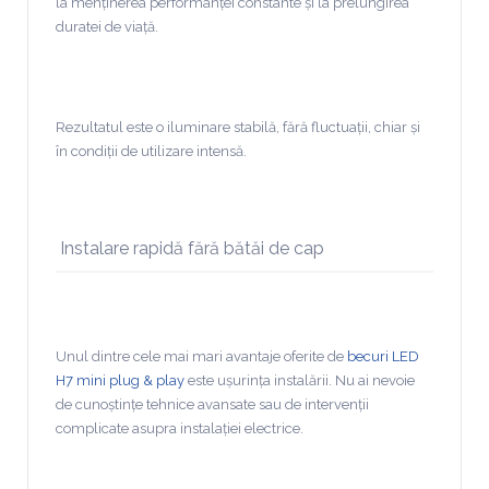
la menținerea performanței constante și la prelungirea
duratei de viață.
Rezultatul este o iluminare stabilă, fără fluctuații, chiar și
în condiții de utilizare intensă.
Instalare rapidă fără bătăi de cap
Unul dintre cele mai mari avantaje oferite de
becuri LED
H7 mini plug & play
este ușurința instalării. Nu ai nevoie
de cunoștințe tehnice avansate sau de intervenții
complicate asupra instalației electrice.