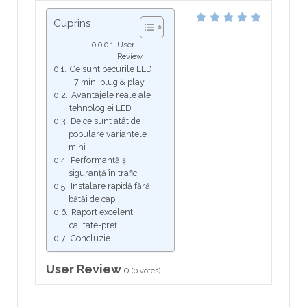
Cuprins
User
Review
Ce sunt becurile LED
H7 mini plug & play
Avantajele reale ale
tehnologiei LED
De ce sunt atât de
populare variantele
mini
Performanță și
siguranță în trafic
Instalare rapidă fără
bătăi de cap
Raport excelent
calitate-preț
Concluzie
User Review
0
(
0
votes)