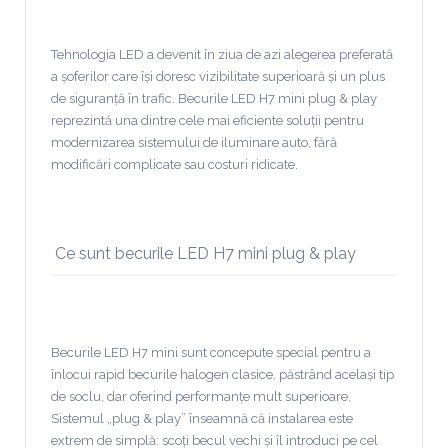
Tehnologia LED a devenit în ziua de azi alegerea preferată
a șoferilor care își doresc vizibilitate superioară și un plus
de siguranță în trafic. Becurile LED H7 mini plug & play
reprezintă una dintre cele mai eficiente soluții pentru
modernizarea sistemului de iluminare auto, fără
modificări complicate sau costuri ridicate.
Ce sunt becurile LED H7 mini plug & play
Becurile LED H7 mini sunt concepute special pentru a
înlocui rapid becurile halogen clasice, păstrând același tip
de soclu, dar oferind performanțe mult superioare.
Sistemul „plug & play” înseamnă că instalarea este
extrem de simplă: scoți becul vechi și îl introduci pe cel