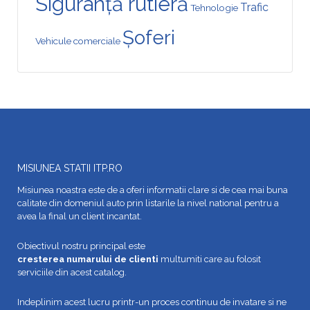
Siguranță rutieră
Trafic
Tehnologie
Șoferi
Vehicule comerciale
MISIUNEA STATII ITP.RO
Misiunea noastra este de a oferi informatii clare si de cea mai buna
calitate din domeniul auto prin listarile la nivel national pentru a
avea la final un client incantat.
Obiectivul nostru principal este
cresterea numarului de clienti
multumiti care au folosit
serviciile din acest catalog.
Indeplinim acest lucru printr-un proces continuu de invatare si ne