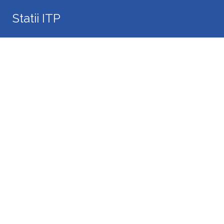
Search
Statii ITP
for: