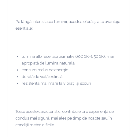
Pe lângă intensitatea luminii, acestea oferă și alte avantaje
esențiale:
lumină alb rece (aproximativ 6000K–6500K), mai
apropiată de lumina naturală
consum redus de energie
durată de viață extinsă
rezistență mai mare la vibrații și șocuri
Toate aceste caracteristici contribuie la o experiență de
condus mai sigură, mai ales pe timp de noapte sau în
condiții meteo dificile.