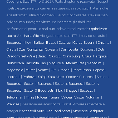
Copyright Statii ITP .ro © 2023. Toate drepturile rezervate | Scopul
nostru este de a ajuta oamenii să găsească rapid statii ITP si multe
alte informatii utile din domeniul auto! Optimizarea site-ului web
privind imbunătățirea vitezei de incarcare și a fiabilității
performanței pentru o mai bun indexare realizate de
Optimizare-
seo.ro
Vezi
Harta Site
Aici gasiti rapid statii ITP si service-uri auto |
Bucuresti - Ilfov
|
Buftea
|
Buzau
|
Calarasi
|
Caras-Severin
|
Chiajna
|
Chitila
|
Cluj
|
Constanta
|
Covasna
|
Dambovita
|
Dobroesti
|
Dolj
|
Dragomiresti-Vale
|
Galati
|
Giurgiu
|
Glina
|
Gorj
|
Gruiu
|
Harghita
|
Hunedoara
|
Ialomita
|
Iasi
|
Măgurele
|
Maramures
|
Mehedinti
|
Mogosoaia
|
Mures
|
Neamt
|
Olt
|
Otopeni
|
Pantelimon
|
Popești-
Leordeni
|
Prahova
|
Salaj
|
Satu Mare
|
Sector 1 Bucuresti
|
Sector 2
Bucuresti
|
Sector 3 Bucuresti
|
Sector 4 Bucuresti
|
Sector 5
Bucuresti
|
Sector 6 Bucuresti
|
Sibiu
|
Snagov
|
Suceava
|
Teleorman
|
Timis
|
Tulcea
|
Tunari
|
Valcea
|
Vaslui
|
Voluntari
|
Vrancea
| Deasemenea acest portal StatiiITP.ro are urmatoarele
categorii:
Accesorii Auto
|
Aer Conditionat
|
Anvelope
|
Asigurari
Auto
|
Benzinarii
|
Casete directie
| |
Centre Constatari Daune Auto
|