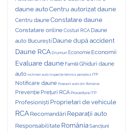
daune auto
Centru autorizat daune
Constatare daune
Centru daune
Constatare online
Daune
Costuri RCA
Daune după accident
auto București
Daune RCA
Economii
Economie
Drumuri
Evaluare daune
Ghiduri daune
Familii
auto
ITP
inchirieri auto
Inspecție tehnică periodică
Notificare daune
Posesorii auto din România
Prevenție
Prețuri RCA
Procedura ITP
Proprietari de vehicule
Profesioniști
RCA
Reparații auto
Recomandări
România
Responsabilitate
Sancțiuni