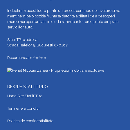
Indeplinim acest lucru printr-un proces continuu de invatare si ne
mentinem pe o pozitie fruntasa datorita abilitatii de a descoperi
mereu noi oportunitati, in ciuda schimbarilor precipitate din piata
serviciilor auto.
StatiiITP.ro adresa
Strada Halelor 5, București 030167
Recomandam ⭐⭐⭐⭐⭐
DESPRE STATII ITP.RO
Harta Site StatiiITP.ro
Termene si conditii
Politica de confidentialitate