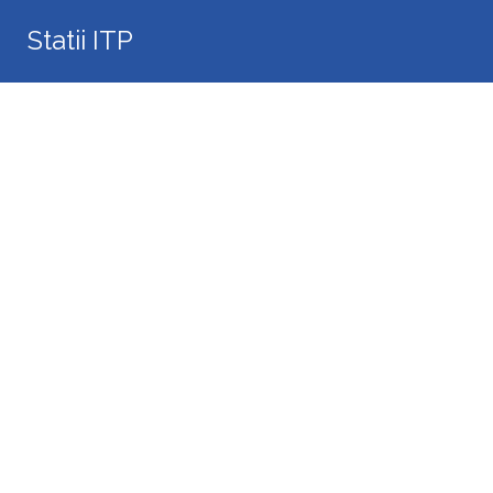
Search
Statii ITP
for: