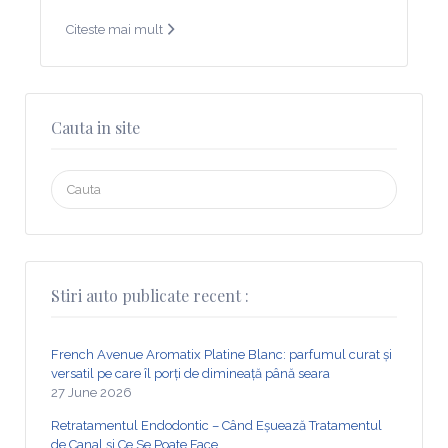
Citeste mai mult
Cauta in site
Search
for:
Stiri auto publicate recent :
French Avenue Aromatix Platine Blanc: parfumul curat și
versatil pe care îl porți de dimineață până seara
27 June 2026
Retratamentul Endodontic – Când Eșuează Tratamentul
de Canal și Ce Se Poate Face