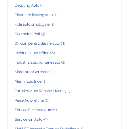
Detailing Auto
(4)
Finantare leasing auto
(1)
Folii auto omologate
(1)
Geometrie Roti
(3)
Ghiduri pentru daune auto
(4)
Inchirieri auto ieftine
(8)
Industria auto românească
(2)
Mărci auto Germane
(2)
Masini Electrice
(2)
Parbrize Auto Reparatii Montaj
(3)
Piese Auto Ieftine
(6)
Service Electrica Auto
(1)
Service-uri Auto
(9)
Statii ITP Inspectia Tehnica Periodica
(14)