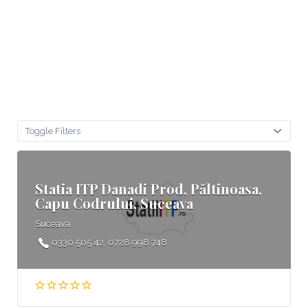
Toggle Filters
Statia ITP Danadi Prod, Păltinoasa,
Capu Codrului, Suceava
Suceava
0330 505 42, 0728 998 748