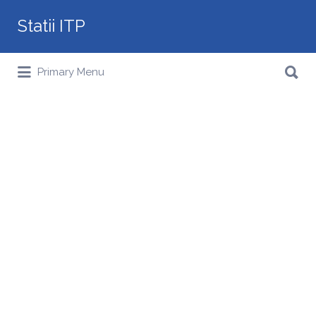
Search
Statii ITP
for:
Search
Primary Menu
for: