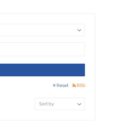
Reset
RSS
Sort
by: