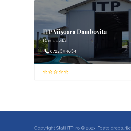
ITP Viișoara Dambovita
Dambovita
0722694064
Copyright Statii ITP .ro © 2023. Toate drepturile