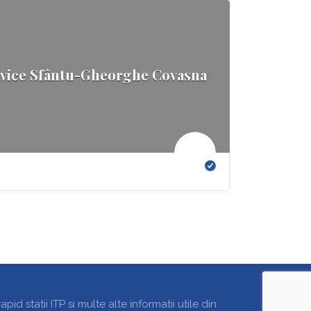
ervice Sfântu-Gheorghe Covasna
d statii ITP si multe alte informatii utile din