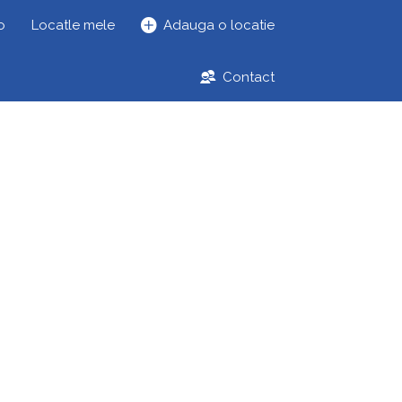
o
Locatle mele
Adauga o locatie
Contact