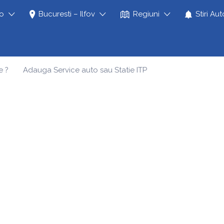
to
Bucuresti – Ilfov
Regiuni
Stiri Aut
e ?
Adauga Service auto sau Statie ITP