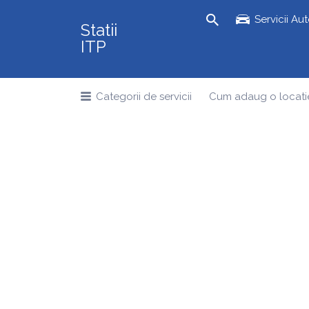
Search
Servicii Au
Statii
for:
ITP
Categorii de servicii
Cum adaug o locati