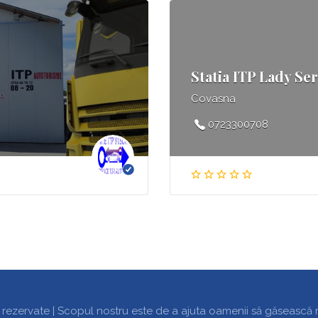
Statia ITP Lady S
Covasna
0723300708
 rezervate | Scopul nostru este de a ajuta oamenii să găsească rapi