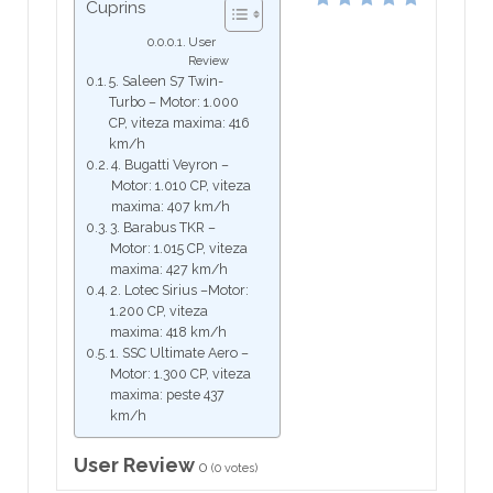
Cuprins
User
Review
5. Saleen S7 Twin-
Turbo – Motor: 1.000
CP, viteza maxima: 416
km/h
4. Bugatti Veyron –
Motor: 1.010 CP, viteza
maxima: 407 km/h
3. Barabus TKR –
Motor: 1.015 CP, viteza
maxima: 427 km/h
2. Lotec Sirius –Motor:
1.200 CP, viteza
maxima: 418 km/h
1. SSC Ultimate Aero –
Motor: 1.300 CP, viteza
maxima: peste 437
km/h
User Review
0
(
0
votes)