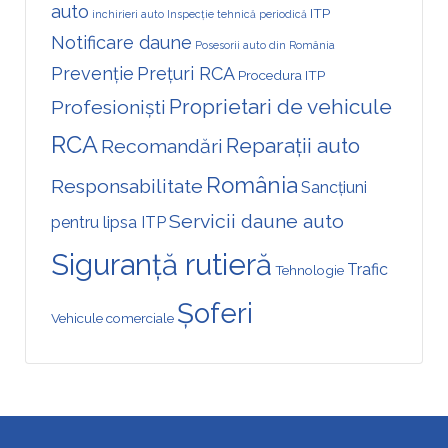
auto
ITP
inchirieri auto
Inspecție tehnică periodică
Notificare daune
Posesorii auto din România
Prevenție
Prețuri RCA
Procedura ITP
Proprietari de vehicule
Profesioniști
RCA
Reparații auto
Recomandări
România
Responsabilitate
Sancțiuni
Servicii daune auto
pentru lipsa ITP
Siguranță rutieră
Trafic
Tehnologie
Șoferi
Vehicule comerciale