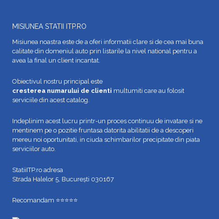
MISIUNEA STATII ITP.RO
Misiunea noastra este de a oferi informatii clare si de cea mai buna
calitate din domeniul auto prin listarile la nivel national pentru a
avea la final un client incantat.
Obiectivul nostru principal este
cresterea numarului de clienti
multumiti care au folosit
serviciile din acest catalog.
Indeplinim acest lucru printr-un proces continuu de invatare si ne
mentinem pe o pozitie fruntasa datorita abilitatii de a descoperi
mereu noi oportunitati, in ciuda schimbarilor precipitate din piata
serviciilor auto.
StatiiITP.ro adresa
Strada Halelor 5, București 030167
Recomandam ⭐⭐⭐⭐⭐