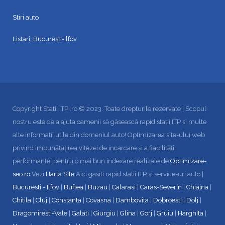
Stiri auto
Listari:
Bucuresti-Ilfov
Copyright Statii ITP .ro © 2023. Toate drepturile rezervate | Scopul
nostru este de a ajuta oamenii să găsească rapid statii ITP si multe
alte informatii utile din domeniul auto! Optimizarea site-ului web
privind imbunătățirea vitezei de incarcare și a fiabilității
performanței pentru o mai bun indexare realizate de
Optimizare-
seo.ro
Vezi
Harta Site
Aici gasiti rapid statii ITP si service-uri auto |
Bucuresti - Ilfov
|
Buftea
|
Buzau
|
Calarasi
|
Caras-Severin
|
Chiajna
|
Chitila
|
Cluj
|
Constanta
|
Covasna
|
Dambovita
|
Dobroesti
|
Dolj
|
Dragomiresti-Vale
|
Galati
|
Giurgiu
|
Glina
|
Gorj
|
Gruiu
|
Harghita
|