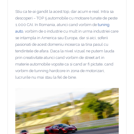
Stiu ca te-ai gandit la acest top, dar acum e real. Intra sa
descoperi – TOP 5 automobile cu motoare tunate de peste
1.000 CAI. In Romania, atunci cand vorbim de
tuning
auto
, vorbim de o industrie cu mult in urma industriei care
se intampla in America sau Europa, dar si aici, soferii
pasionati de acest domeniu incearca sa tina pasul cu
tendintele de afara. Daca la nivel vizual ne putem lauda
prin creativitate atunci cand vorbim de street art in
materie automobile vopsite ca si cand ar fi pictate, cand
vorbim de tunning hardcore in zona de motorizari,
lucrurile nu mai stau la fel de bine.