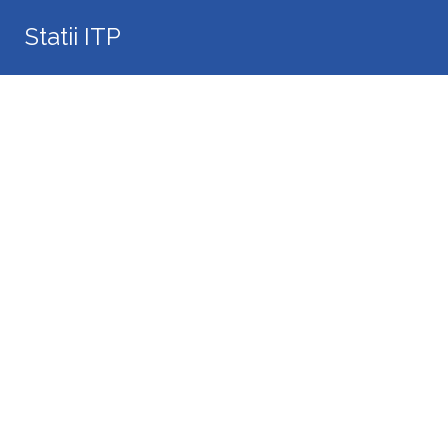
Search
Statii ITP
for: