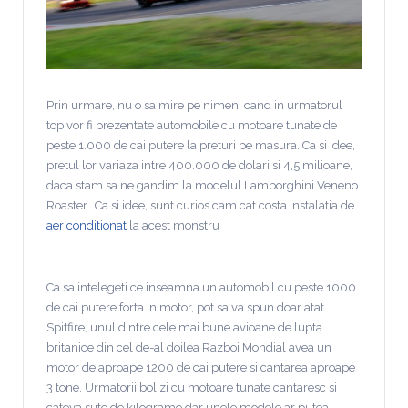
Prin urmare, nu o sa mire pe nimeni cand in urmatorul
top vor fi prezentate automobile cu motoare tunate de
peste 1.000 de cai putere la preturi pe masura. Ca si idee,
pretul lor variaza intre 400.000 de dolari si 4,5 milioane,
daca stam sa ne gandim la modelul Lamborghini Veneno
Roaster. Ca si idee, sunt curios cam cat costa instalatia de
aer conditionat
la acest monstru
Ca sa intelegeti ce inseamna un automobil cu peste 1000
de cai putere forta in motor, pot sa va spun doar atat.
Spitfire, unul dintre cele mai bune avioane de lupta
britanice din cel de-al doilea Razboi Mondial avea un
motor de aproape 1200 de cai putere si cantarea aproape
3 tone. Urmatorii bolizi cu motoare tunate cantaresc si
cateva sute de kilograme dar unele modele ar putea