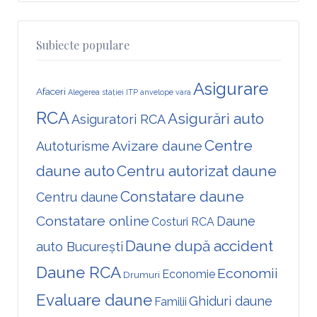
Subiecte populare
Asigurare
Afaceri
Alegerea stației ITP
anvelope vara
RCA
Asigurări auto
Asiguratori RCA
Centre
Avizare daune
Autoturisme
daune auto
Centru autorizat daune
Constatare daune
Centru daune
Constatare online
Daune
Costuri RCA
Daune după accident
auto București
Daune RCA
Economii
Economie
Drumuri
Evaluare daune
Ghiduri daune
Familii