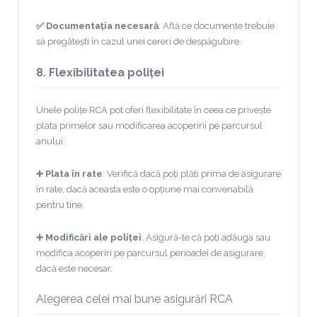
✅ Documentația necesară
: Află ce documente trebuie
să pregătești în cazul unei cereri de despăgubire.
8. Flexibilitatea poliței
Unele polițe RCA pot oferi flexibilitate în ceea ce privește
plata primelor sau modificarea acoperirii pe parcursul
anului:
➕ Plata în rate
: Verifică dacă poți plăti prima de asigurare
în rate, dacă aceasta este o opțiune mai convenabilă
pentru tine.
➕ Modificări ale poliței
: Asigură-te că poți adăuga sau
modifica acoperiri pe parcursul perioadei de asigurare,
dacă este necesar.
Alegerea celei mai bune asigurări RCA