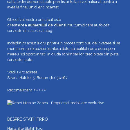
calitate din domeniul auto prin listarile la nivel national pentru a
avea la final un client incantat.
Obiectivul nostru principal este
cresterea numarului de clienti
multumiti care au folosit
serviciile din acest catalog.
Indeplinim acest lucru printr-un proces continuu de invatare si ne
mentinem pe o pozitie fruntasa datorita abilitatii de a descoperi
mereu noi oportunitati, in ciuda schimbarilor precipitate din piata
serviciilor auto.
StatiiITP.ro adresa
Strada Halelor 5, București 030167
Recomandam ⭐⭐⭐⭐⭐
DESPRE STATII ITP.RO
Harta Site StatiiITP.ro