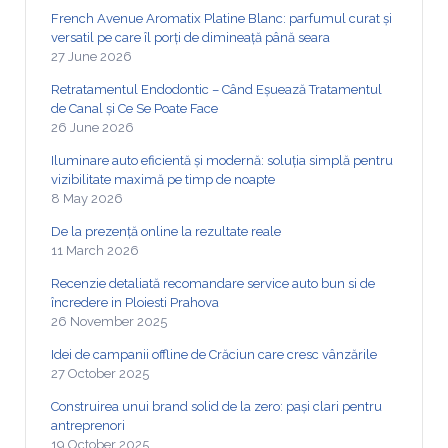
French Avenue Aromatix Platine Blanc: parfumul curat și
versatil pe care îl porți de dimineață până seara
27 June 2026
Retratamentul Endodontic – Când Eșuează Tratamentul
de Canal și Ce Se Poate Face
26 June 2026
Iluminare auto eficientă și modernă: soluția simplă pentru
vizibilitate maximă pe timp de noapte
8 May 2026
De la prezență online la rezultate reale
11 March 2026
Recenzie detaliată recomandare service auto bun si de
încredere in Ploiesti Prahova
26 November 2025
Idei de campanii offline de Crăciun care cresc vânzările
27 October 2025
Construirea unui brand solid de la zero: pași clari pentru
antreprenori
19 October 2025