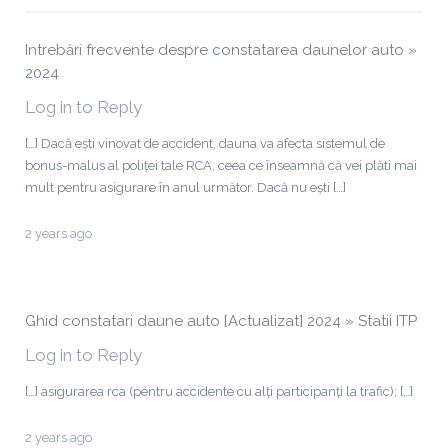
Intrebări frecvente despre constatarea daunelor auto »
2024
Log in to Reply
[…] Dacă ești vinovat de accident, dauna va afecta sistemul de
bonus-malus al poliței tale RCA, ceea ce înseamnă că vei plăti mai
mult pentru asigurare în anul următor. Dacă nu ești […]
2 years ago
Ghid constatari daune auto [Actualizat] 2024 » Statii ITP
Log in to Reply
[…] asigurarea rca (pentru accidente cu alți participanți la trafic); […]
2 years ago