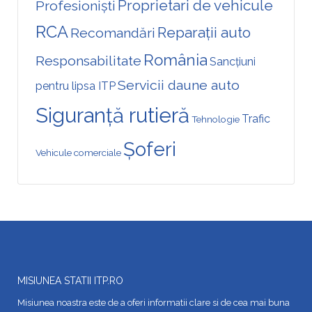
Proprietari de vehicule
Profesioniști
RCA
Reparații auto
Recomandări
România
Responsabilitate
Sancțiuni
Servicii daune auto
pentru lipsa ITP
Siguranță rutieră
Trafic
Tehnologie
Șoferi
Vehicule comerciale
MISIUNEA STATII ITP.RO
Misiunea noastra este de a oferi informatii clare si de cea mai buna