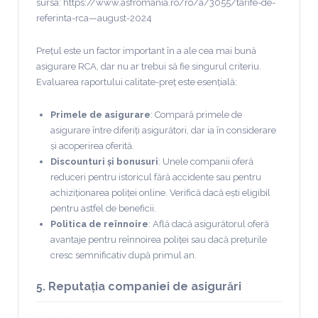
sursa: https://www.asfromania.ro/ro/a/3055/tarife-de-
referinta-rca—august-2024
Prețul este un factor important în a ale cea mai bună
asigurare RCA, dar nu ar trebui să fie singurul criteriu.
Evaluarea raportului calitate-preț este esențială:
Primele de asigurare
: Compară primele de
asigurare între diferiți asigurători, dar ia în considerare
și acoperirea oferită.
Discounturi și bonusuri
: Unele companii oferă
reduceri pentru istoricul fără accidente sau pentru
achiziționarea poliței online. Verifică dacă ești eligibil
pentru astfel de beneficii.
Politica de reînnoire
: Află dacă asigurătorul oferă
avantaje pentru reînnoirea poliței sau dacă prețurile
cresc semnificativ după primul an.
5. Reputația companiei de asigurări