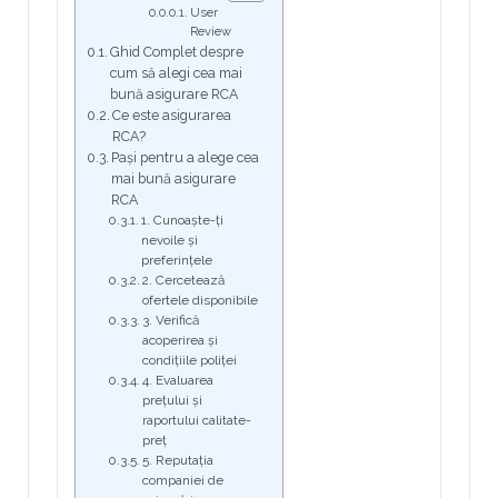
User
Review
Ghid Complet despre
cum să alegi cea mai
bună asigurare RCA
Ce este asigurarea
RCA?
Pași pentru a alege cea
mai bună asigurare
RCA
1. Cunoaște-ți
nevoile și
preferințele
2. Cercetează
ofertele disponibile
3. Verifică
acoperirea și
condițiile poliței
4. Evaluarea
prețului și
raportului calitate-
preț
5. Reputația
companiei de