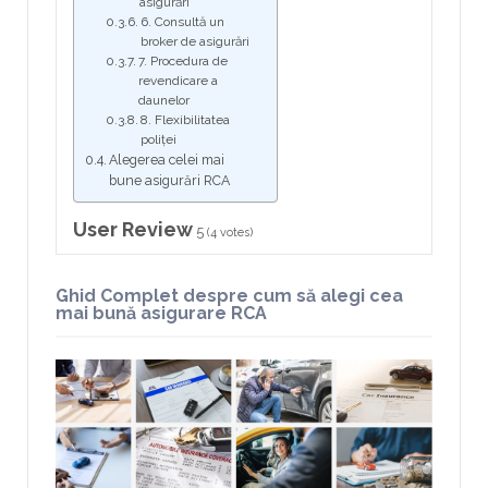
asigurări
6. Consultă un
broker de asigurări
7. Procedura de
revendicare a
daunelor
8. Flexibilitatea
poliței
Alegerea celei mai
bune asigurări RCA
User Review
5
(
4
votes)
Ghid Complet despre cum
să alegi cea
mai bună asigurare RCA