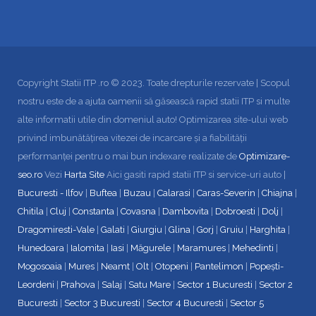
Copyright Statii ITP .ro © 2023. Toate drepturile rezervate | Scopul
nostru este de a ajuta oamenii să găsească rapid statii ITP si multe
alte informatii utile din domeniul auto! Optimizarea site-ului web
privind imbunătățirea vitezei de incarcare și a fiabilității
performanței pentru o mai bun indexare realizate de
Optimizare-
seo.ro
Vezi
Harta Site
Aici gasiti rapid statii ITP si service-uri auto |
Bucuresti - Ilfov
|
Buftea
|
Buzau
|
Calarasi
|
Caras-Severin
|
Chiajna
|
Chitila
|
Cluj
|
Constanta
|
Covasna
|
Dambovita
|
Dobroesti
|
Dolj
|
Dragomiresti-Vale
|
Galati
|
Giurgiu
|
Glina
|
Gorj
|
Gruiu
|
Harghita
|
Hunedoara
|
Ialomita
|
Iasi
|
Măgurele
|
Maramures
|
Mehedinti
|
Mogosoaia
|
Mures
|
Neamt
|
Olt
|
Otopeni
|
Pantelimon
|
Popești-
Leordeni
|
Prahova
|
Salaj
|
Satu Mare
|
Sector 1 Bucuresti
|
Sector 2
Bucuresti
|
Sector 3 Bucuresti
|
Sector 4 Bucuresti
|
Sector 5