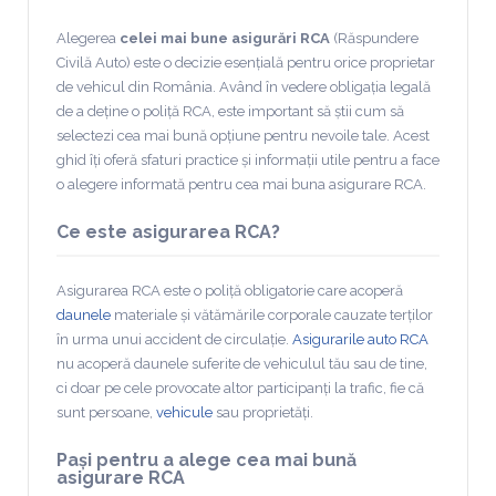
Alegerea
celei mai bune asigurări RCA
(Răspundere
Civilă Auto) este o decizie esențială pentru orice proprietar
de vehicul din România. Având în vedere obligația legală
de a deține o poliță RCA, este important să știi cum să
selectezi cea mai bună opțiune pentru nevoile tale. Acest
ghid îți oferă sfaturi practice și informații utile pentru a face
o alegere informată pentru cea mai buna asigurare RCA.
Ce este asigurarea RCA?
Asigurarea RCA este o poliță obligatorie care acoperă
daunele
materiale și vătămările corporale cauzate terților
în urma unui accident de circulație.
Asigurarile auto RCA
nu acoperă daunele suferite de vehiculul tău sau de tine,
ci doar pe cele provocate altor participanți la trafic, fie că
sunt persoane,
vehicule
sau proprietăți.
Pași pentru a alege cea mai bună
asigurare RCA