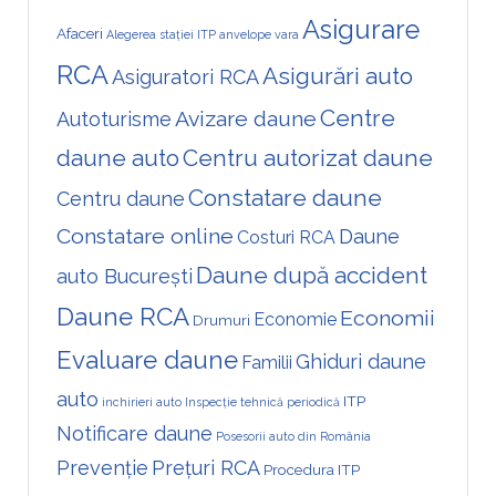
Asigurare
Afaceri
Alegerea stației ITP
anvelope vara
RCA
Asigurări auto
Asiguratori RCA
Centre
Avizare daune
Autoturisme
daune auto
Centru autorizat daune
Constatare daune
Centru daune
Constatare online
Daune
Costuri RCA
Daune după accident
auto București
Daune RCA
Economii
Economie
Drumuri
Evaluare daune
Ghiduri daune
Familii
auto
ITP
inchirieri auto
Inspecție tehnică periodică
Notificare daune
Posesorii auto din România
Prevenție
Prețuri RCA
Procedura ITP