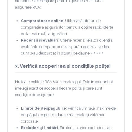
ofertelor este esențială pentru a găsi cea mai bună
asigurare RCA:
Comparatoare online
: Utilizează site-uri de
comparație a asigurărilor pentru a obține rapid oferte
de la mai mulți asigurători.
Recenzii și evaluări
: Citește recenziile altor clienți și
evaluările companiilor de asigurări pentru a vedea
cum s-au descurcat în situații de daune.⭐⭐⭐⭐⭐
3. Verifică acoperirea și condițiile poliței
Nu toate polițele RCA sunt create egal. Este important să
înțelegi exact ce acoperă fiecare poliță și care sunt
condițiile de asigurare:
Limite de despăgubire
: Verifică limitele maxime de
despăgubire pentru daune materiale și vătămări
corporale.
Excluderi și limitări
: Fii atent la orice excluderi sau