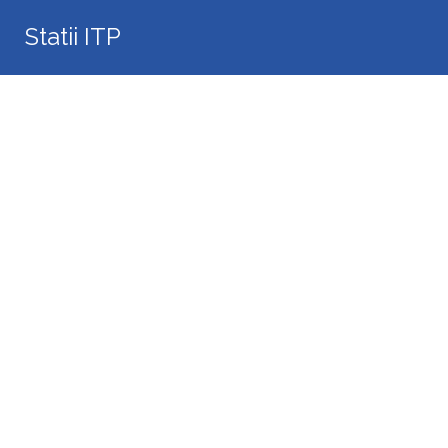
Search
Statii ITP
for: