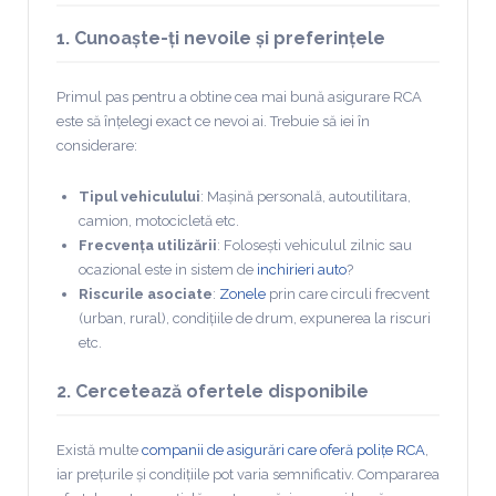
1. Cunoaște-ți nevoile și preferințele
Primul pas pentru a obtine cea mai bună asigurare RCA
este să înțelegi exact ce nevoi ai. Trebuie să iei în
considerare:
Tipul vehiculului
: Mașină personală, autoutilitara,
camion, motocicletă etc.
Frecvența utilizării
: Folosești vehiculul zilnic sau
ocazional este in sistem de
inchirieri auto
?
Riscurile asociate
:
Zonele
prin care circuli frecvent
(urban, rural), condițiile de drum, expunerea la riscuri
etc.
2. Cercetează ofertele disponibile
Există multe
companii de asigurări care oferă polițe RCA
,
iar prețurile și condițiile pot varia semnificativ. Compararea