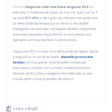
⭐⭐⭐⭐⭐
Alegerea celei mai bune asigurări RCA
nu
este doar o chestiune de a găsi cel mai mic preț, cum ar fi
sa cauti
RCA ieftin
ci de a găsi cea mai potrivită poliță care
să ofere protecția necesară și un serviciu de calitate.
Înțelegerea nevoilor tale, cercetarea ofertelor disponibile,
evaluarea reputației asigurătorilor și consultarea unui
specialist sunt pași esențiali în acest proces.
Asigurarea RCA nu doar că îți oferă protecție legală, dar te
și asigură că, în caz de accident,
daunele provocate
terților
vor fi acoperite, evitând astfel complicații
financiare și juridice. Prin urmare, investirea timpului
necesar pentru a face o alegere informată este un pas
crucial pentru orice proprietar de vehicul.
Leave a Reply