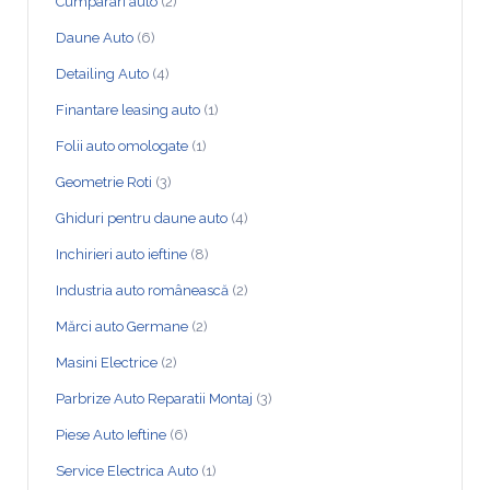
Cumparari auto
(2)
Daune Auto
(6)
Detailing Auto
(4)
Finantare leasing auto
(1)
Folii auto omologate
(1)
Geometrie Roti
(3)
Ghiduri pentru daune auto
(4)
Inchirieri auto ieftine
(8)
Industria auto românească
(2)
Mărci auto Germane
(2)
Masini Electrice
(2)
Parbrize Auto Reparatii Montaj
(3)
Piese Auto Ieftine
(6)
Service Electrica Auto
(1)