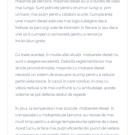
mașinile pe benzină, mașinile diesel au și o durată de viață
mai lungă. Sunt potrivite pentru drumuri lungi și, prin
urmare, mai puțin pentru călătorii scurte. Cumpărarea
unei mașini diesel este cea mai logică alegere dacă
trebuie să parcurgi sute de kilometri în fiecare zi sau dacă
vrei să-ți cumperi o camionetă pentru a remorca
încărcături grele.
Cu toate acestea, în multe alte situații, motoarele diesel nu
sunt o alegere excelentă. Datorită reglementărilor mai
stricte privind emisiile, mașinile cu motoare diesel
necesită un sistem de evacuare scump pentru a reduce
particulele toxice. În cazul în care conduci în oraș cu
viteză redusă și te mai confrunți și cu ambuteiaje, aceste
sisteme se pot defecta destul de repede.
În plus, la temperaturi mai scăzute, motoarele diesel, în
comparație cu motoarele pe benzină, au nevoie de mai
mult timp pentru a atinge temperaturile optime de rulare.
Acest lucru le face mai puțin eficiente din punct de vedere
al consumului de combustibil, cu excepția cazului în care