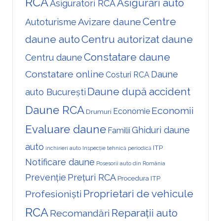
RCA
Asigurări auto
Asiguratori RCA
Centre
Avizare daune
Autoturisme
daune auto
Centru autorizat daune
Constatare daune
Centru daune
Constatare online
Daune
Costuri RCA
Daune după accident
auto București
Daune RCA
Economii
Economie
Drumuri
Evaluare daune
Ghiduri daune
Familii
auto
ITP
inchirieri auto
Inspecție tehnică periodică
Notificare daune
Posesorii auto din România
Prevenție
Prețuri RCA
Procedura ITP
Proprietari de vehicule
Profesioniști
RCA
Reparații auto
Recomandări