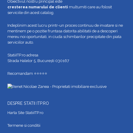
Obiectivul nostru principal este
cresterea numarului de clienti
multumiti care au folosit
serviciile din acest catalog.
Indeplinim acest lucru printr-un proces continuu de invatare si ne
mentinem pe o pozitie fruntasa datorita abilitatii de a descoperi
mereu noi oportunitati, in ciuda schimbarilor precipitate din piata
serviciilor auto.
StatiiITP.ro adresa
Strada Halelor 5, București 030167
Recomandam ⭐⭐⭐⭐⭐
DESPRE STATII ITP.RO
Harta Site StatiiITP.ro
Termene si conditii