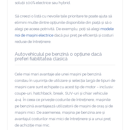
soluții 100% electrice sau hybrid.
Să creezi o listă cu nevoile tale prioritare te poate ajuta să
elimini multe dintre opțiunile disponibile din piață și să o
alegi pe aceea potrivită. De exemplu, poți să alegi
modele
noi de mașini electrice
dacă pui preț pe eficiență și costuri
reduse de întreținere.
Autovehiculul pe benzină o opțiune dacă
preferi fiabilitatea clasică
Cele mai mari avantaje ale unei mașini pe benzină
constau în ușurința de utilizare și selecția largă de tipuri de
mașini care sunt echipate cu acest tip de motor – inclusiv:
coupe-uri, hatchback, break, SUV-uri și chiar vehicule
4×4. În ceea ce privește costurile de întreținere, mașinile
pe benzină avantajează utilizatorii de mașini de oraș și de
mașini mici. De asemenea, mașina pe benzina are și
avantajul costurilor mai mici de întreținere și a unui preț
de achiziție mai mic.