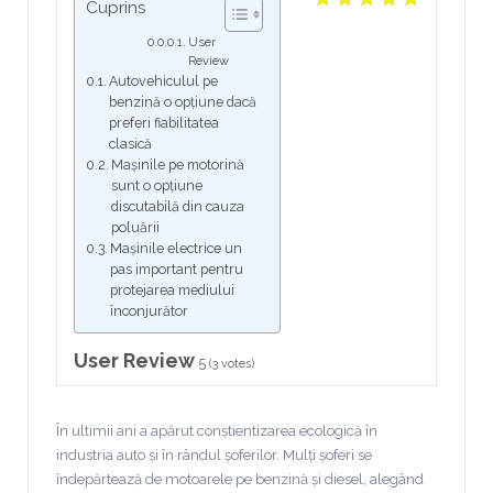
Cuprins
User
Review
Autovehiculul pe
benzină o opțiune dacă
preferi fiabilitatea
clasică
Mașinile pe motorină
sunt o opțiune
discutabilă din cauza
poluării
Mașinile electrice un
pas important pentru
protejarea mediului
înconjurător
User Review
5
(
3
votes)
În ultimii ani a apărut conștientizarea ecologică în
industria auto și în rândul șoferilor. Mulți șoferi se
îndepărtează de motoarele pe benzină și diesel, alegând