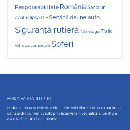
România
Responsabilitate
Sancțiuni
Servicii daune auto
pentru lipsa ITP
Siguranță rutieră
Trafic
Tehnologie
Șoferi
Vehicule comerciale
MISIUNEA STATII ITP.RO
Misiunea noastra este de a oferi informatii clare si de cea mai buna
calitate din domeniul auto prin listarile la nivel national pentru a
avea la final un client incantat.