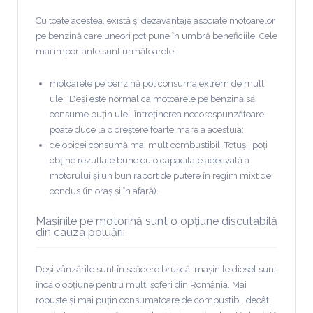
Cu toate acestea, există și dezavantaje asociate motoarelor
pe benzină care uneori pot pune în umbră beneficiile. Cele
mai importante sunt următoarele:
motoarele pe benzină pot consuma extrem de mult
ulei. Deși este normal ca motoarele pe benzină să
consume puțin ulei, întreținerea necorespunzătoare
poate duce la o creștere foarte mare a acestuia;
de obicei consumă mai mult combustibil. Totuși, poți
obține rezultate bune cu o capacitate adecvată a
motorului și un bun raport de putere în regim mixt de
condus (în oraș și în afară).
Mașinile pe motorină sunt o opțiune discutabilă
din cauza poluării
Deși vânzările sunt în scădere bruscă, mașinile diesel sunt
încă o opțiune pentru mulți șoferi din România. Mai
robuste și mai puțin consumatoare de combustibil decât