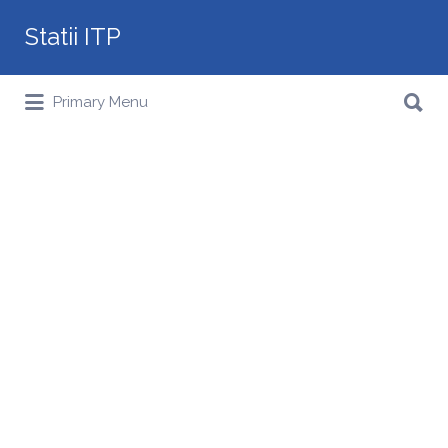
Search
Statii ITP
for:
Search
Primary Menu
for: