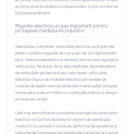
au timp să se încălzească corespunzător și prin urmare să
funcționeze eficient.
Mașinile electrice un pas important pentru
protejarea mediului înconjurător
Silențioase și eficiente, vehiculele electrice sunt potrivite
pentru călătorii regulate de mai puțin de 100 de kilometri
pe zi. Motorizarea electrică necesită reîncărcare regulată a
vehiculului, fie acasă, fie la stații dedicate. Spre deosebire
de vehiculele pe benzină sau cele diesel, vehiculele
electrice dispun de motoare electrice alimentate de
module de baterii reîncărcabile, eliminând astfel complet
nevoia de a avea un motor cu combustie internă și desigur
emisiile de carbon.
Cele mai semnificative și evidente avantaje ale vehiculelor
electrice includ funcționarea lor extrem de silențioasă,
modul lin în care pot fi conduse, performanța excelentă și
costurile de funcționare accesibile dacă ai acces la o sursă