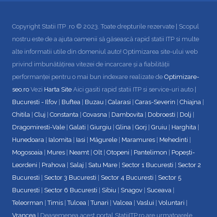
Copyright Statii ITP .ro © 2023. Toate drepturile rezervate | Scopul
nostru este de a ajuta oamenii să găsească rapid statii ITP si multe
alte informatii utile din domeniul auto! Optimizarea site-ului web
privind imbunătățirea vitezei de incarcare și a fiabilității
performanței pentru o mai bun indexare realizate de
Optimizare-
seo.ro
Vezi
Harta Site
Aici gasiti rapid statii ITP si service-uri auto |
Bucuresti - Ilfov
|
Buftea
|
Buzau
|
Calarasi
|
Caras-Severin
|
Chiajna
|
Chitila
|
Cluj
|
Constanta
|
Covasna
|
Dambovita
|
Dobroesti
|
Dolj
|
Dragomiresti-Vale
|
Galati
|
Giurgiu
|
Glina
|
Gorj
|
Gruiu
|
Harghita
|
Hunedoara
|
Ialomita
|
Iasi
|
Măgurele
|
Maramures
|
Mehedinti
|
Mogosoaia
|
Mures
|
Neamt
|
Olt
|
Otopeni
|
Pantelimon
|
Popești-
Leordeni
|
Prahova
|
Salaj
|
Satu Mare
|
Sector 1 Bucuresti
|
Sector 2
Bucuresti
|
Sector 3 Bucuresti
|
Sector 4 Bucuresti
|
Sector 5
Bucuresti
|
Sector 6 Bucuresti
|
Sibiu
|
Snagov
|
Suceava
|
Teleorman
|
Timis
|
Tulcea
|
Tunari
|
Valcea
|
Vaslui
|
Voluntari
|
Vrancea
| Deasemenea acest portal StatiiITP.ro are urmatoarele