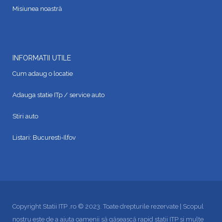
Misiunea noastră
INFORMATII UTILE
Cum adaug o locatie
Adauga statie ITp / service auto
Stiri auto
Listari:
Bucuresti-Ilfov
Copyright Statii ITP .ro © 2023. Toate drepturile rezervate | Scopul
nostru este de a ajuta oamenii să găsească rapid statii ITP si multe