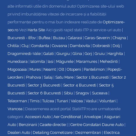
alte informatii utile din domeniul auto! Optimizarea site-ului web
privind imbunătățirea vitezei de incarcare și a fiabilității
performanței pentru o mai bun indexare realizate de
Optimizare-
seo.ro
Vezi
Harta Site
Aici gasiti rapid statii ITP si service-uri auto |
Bucuresti - Ilfov
|
Buftea
|
Buzau
|
Calarasi
|
Caras-Severin
|
Chiajna
|
Chitila
|
Cluj
|
Constanta
|
Covasna
|
Dambovita
|
Dobroesti
|
Dolj
|
Dragomiresti-Vale
|
Galati
|
Giurgiu
|
Glina
|
Gorj
|
Gruiu
|
Harghita
|
Hunedoara
|
Ialomita
|
Iasi
|
Măgurele
|
Maramures
|
Mehedinti
|
Mogosoaia
|
Mures
|
Neamt
|
Olt
|
Otopeni
|
Pantelimon
|
Popești-
Leordeni
|
Prahova
|
Salaj
|
Satu Mare
|
Sector 1 Bucuresti
|
Sector 2
Bucuresti
|
Sector 3 Bucuresti
|
Sector 4 Bucuresti
|
Sector 5
Bucuresti
|
Sector 6 Bucuresti
|
Sibiu
|
Snagov
|
Suceava
|
Teleorman
|
Timis
|
Tulcea
|
Tunari
|
Valcea
|
Vaslui
|
Voluntari
|
Vrancea
| Deasemenea acest portal StatiiITP.ro are urmatoarele
categorii:
Accesorii Auto
|
Aer Conditionat
|
Anvelope
|
Asigurari
Auto
|
Benzinarii
|
Casete directie
| |
Centre Constatari Daune Auto
|
Dealeri Auto
|
Detailing Cosmetizare
|
Dezmembrari
|
Electrica