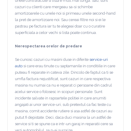
unele contrafacute si lista e mult mai lunga. Sau, sunt
cazuri cu clienti care mergeau sa-si schimbe
amortizoarele cu unele noi si primeau unele second-hand
la pret de amortizoare noi. Sau cereai filtre noi si ei le
pastrau pe factura iar tu te alegeai doar cu o curatire
superficiala a celor vechi si lista poate continua.
Nerespectarea orelor de predare
Se cunosc cazuri cu masini duse in diferite
service-uri
auto
si care erau tinute cu saptamanile in conditiile in care
puteau fi reparate in cateva zile. Dincolo de faptul ca ti se
umfla factura nejustificat, sunt cazuri in care respectiva
masina nu numai ca nu e reparat ci persoane din cadrul
acelui service o folosesc in scopuri personale. Sunt
incidente salvate in rapoartele politiei in care anumiti
angajati ai unor service-uri, sub pretextul ca fac teste cu
masina, comit accidente rutiere si asa astfel de cazuri au
putut fi depistate. Deci, daca duci masina la un astfel de
service si ti se spune ca e intr-un garaj in reparatii cere sa
vezi automobilul, sa n-ai surprize.