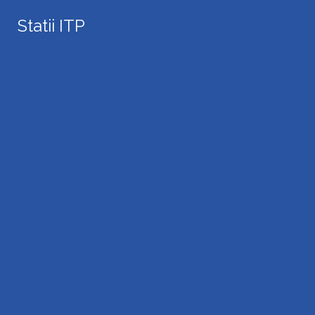
Search
Statii ITP
for: