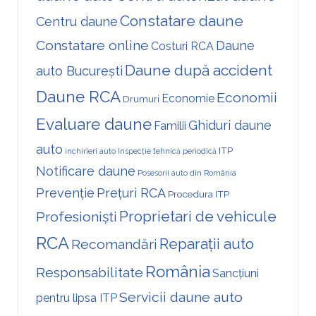
Constatare daune
Centru daune
Constatare online
Daune
Costuri RCA
Daune după accident
auto București
Daune RCA
Economii
Economie
Drumuri
Evaluare daune
Ghiduri daune
Familii
auto
ITP
inchirieri auto
Inspecție tehnică periodică
Notificare daune
Posesorii auto din România
Prevenție
Prețuri RCA
Procedura ITP
Proprietari de vehicule
Profesioniști
RCA
Reparații auto
Recomandări
România
Responsabilitate
Sancțiuni
Servicii daune auto
pentru lipsa ITP