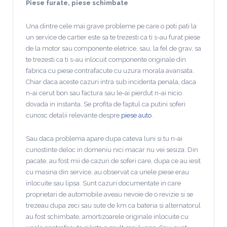
Piese furate, piese schimbate
Una dintre cele mai grave probleme pe care o poti pati la
un service de cartier este sa te trezesti ca ti s-au furat piese
de la motor sau componente eletrice, sau, la fel de grav, sa
te trezesti ca ti s-au inlocuit componente originale din
fabrica cu piese contrafacute cu uzura morala avansata.
Chiar daca aceste cazuri intra sub incidenta penala, daca
n-ai cerut bon sau factura sau le-ai pierdut n-ai nicio
dovada in instanta. Se profita de faptul ca putini soferi
cunosc detalii relevante despre
piese auto
.
Sau daca problema apare dupa cateva luni si tu n-ai
cunostinte deloc in domeniu nici macar nu vei sesiza. Din
pacate, au fost mii de cazuri de soferi care, dupa ce au iesit
cu masina din service, au observat ca unele piese erau
inlocuite sau lipsa. Sunt cazuri documentate in care
proprietari de automobile aveau nevoie de o revizie si se
trezeau dupa zeci sau sute de km ca bateria si alternatorul
au fost schimbate, amortizoarele originale inlocuite cu