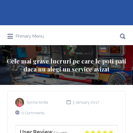
Search
Primary Menu
for:
Cele mai grave lucruri pe care le poti pati
daca nu alegi un service avizat
Sorina Ionita
3 January 2017
0 Comments
User Review
5
(
1
vote)