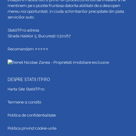
mentinem pe o pozitie fruntasa datorita abilitatii de a descoperi
mereu noi oportunitati, in ciuda schimbarilor precipitate din piata
serviciilor auto.
StatiiITP.ro adresa
Strada Halelor 5, București 030167
Recomandam ⭐⭐⭐⭐⭐
DESPRE STATII ITP.RO
Harta Site StatiiITP.ro
Termene si conditii
Politica de confidentialitate
Politica privind cookie-urile