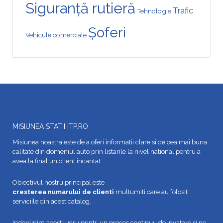
Siguranță rutieră
Trafic
Tehnologie
Șoferi
Vehicule comerciale
MISIUNEA STATII ITP.RO
Misiunea noastra este de a oferi informatii clare si de cea mai buna
calitate din domeniul auto prin listarile la nivel national pentru a
avea la final un client incantat.
Obiectivul nostru principal este
cresterea numarului de clienti
multumiti care au folosit
serviciile din acest catalog.
Indeplinim acest lucru printr-un proces continuu de invatare si ne