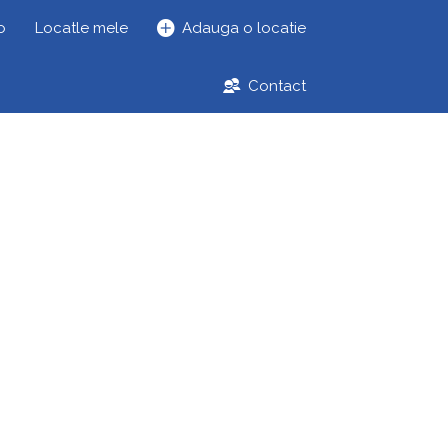
o
Locatle mele
Adauga o locatie
Contact