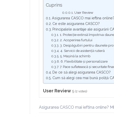
Cuprins
User Review
Asigurarea CASCO mai ieftina online? M
Ce este asigurarea CASCO?
Principalele avantaje ale asigurării
1. Protecție extinsă împotriva daun
2. Acoperirea furtului
3. Despăgubiri pentru daunele pro
4. Servicii de asistență rutieră
5. Mașină la schimb
6. Flexibilitate și personalizare
7. Pace sufletească și securitate fin
De ce să alegi asigurarea CASCO?
Cum să alegi cea mai bună poliță 
User Review
5
(
2
votes)
Asigurarea CASCO mai ieftina online? Mit