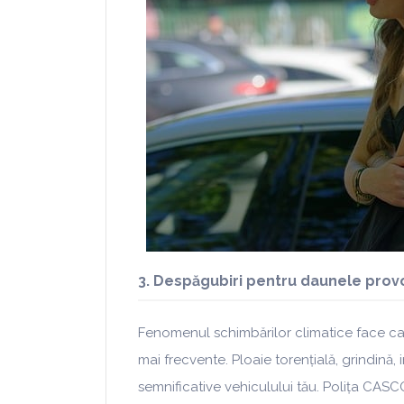
3. Despăgubiri pentru daunele prov
Fenomenul schimbărilor climatice face ca
mai frecvente. Ploaie torențială, grindină
semnificative vehiculului tău. Polița CASC