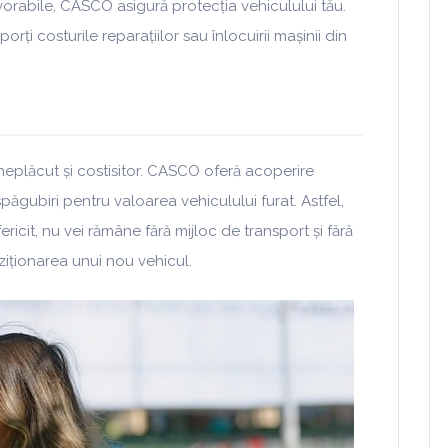
rabile, CASCO asigură protecția vehiculului tău.
rți costurile reparațiilor sau înlocuirii mașinii din
eplăcut și costisitor. CASCO oferă acoperire
păgubiri pentru valoarea vehiculului furat. Astfel,
ericit, nu vei rămâne fără mijloc de transport și fără
ziționarea unui nou vehicul.