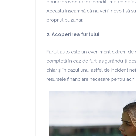
daune provocate de condiții meteo nefavo
Aceasta înseamnă că nu vei fi nevoit să supo
propriul buzunar.
2. Acoperirea furtului
Furtul auto este un eveniment extrem de n
completă în caz de furt, asigurându-ți des
chiar și în cazul unui astfel de incident nef
resursele financiare necesare pentru achi