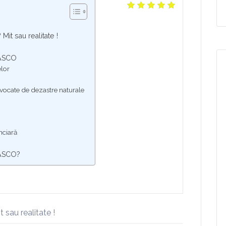
it sau realitate !
 CASCO
elor
vocate de dezastre naturale
anciară
CASCO?
 sau realitate !