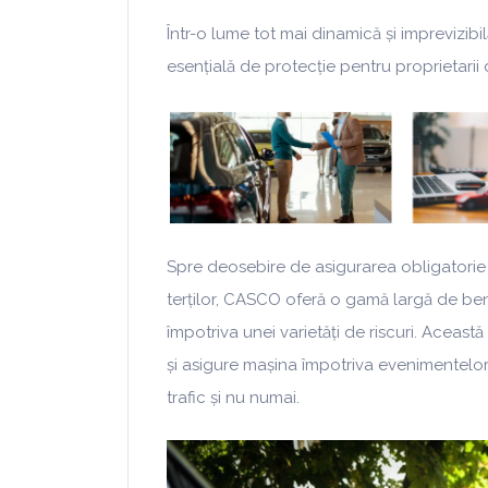
Într-o lume tot mai dinamică și imprevizib
esențială de protecție pentru proprietarii 
Spre deosebire de asigurarea obligatori
terților, CASCO oferă o gamă largă de bene
împotriva unei varietăți de riscuri. Aceast
și asigure mașina împotriva evenimentelor 
trafic și nu numai.