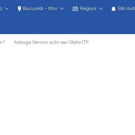
to
Bucuresti – Ilfov
Regiuni
Stiri Aut
e ?
Adauga Service auto sau Statie ITP