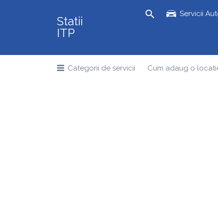
Search
Servicii Au
Statii
for:
ITP
Categorii de servicii
Cum adaug o locati