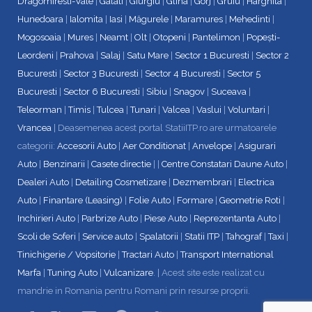
Dragomiresti-Vale
|
Galati
|
Giurgiu
|
Glina
|
Gorj
|
Gruiu
|
Harghita
|
Hunedoara
|
Ialomita
|
Iasi
|
Măgurele
|
Maramures
|
Mehedinti
|
Mogosoaia
|
Mures
|
Neamt
|
Olt
|
Otopeni
|
Pantelimon
|
Popești-
Leordeni
|
Prahova
|
Salaj
|
Satu Mare
|
Sector 1 Bucuresti
|
Sector 2
Bucuresti
|
Sector 3 Bucuresti
|
Sector 4 Bucuresti
|
Sector 5
Bucuresti
|
Sector 6 Bucuresti
|
Sibiu
|
Snagov
|
Suceava
|
Teleorman
|
Timis
|
Tulcea
|
Tunari
|
Valcea
|
Vaslui
|
Voluntari
|
Vrancea
| Deasemenea acest portal StatiiITP.ro are urmatoarele
categorii:
Accesorii Auto
|
Aer Conditionat
|
Anvelope
|
Asigurari
Auto
|
Benzinarii
|
Casete directie
| |
Centre Constatari Daune Auto
|
Dealeri Auto
|
Detailing Cosmetizare
|
Dezmembrari
|
Electrica
Auto
|
Finantare (Leasing)
|
Folie Auto
|
Formare
|
Geometrie Roti
|
Inchirieri Auto
|
Parbrize Auto
|
Piese Auto
|
Reprezentanta Auto
|
Scoli de Soferi
|
Service auto
|
Spalatorii
|
Statii ITP
|
Tahograf
|
Taxi
|
Tinichigerie / Vopsitorie
|
Tractari Auto
|
Transport International
Marfa
|
Tuning Auto
|
Vulcanizare
. | Acest site este realizat cu
mandrie in Romania pentru Romani prin resurse proprii.