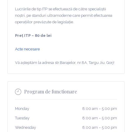
Lucrările de tip ITP se efectuează de către specialiștii
noștri, pe standuri ultramoderne care permit efectuarea
operațiilor prevăzute de legislație.
Preț ITP – 80 de lei
Acte necesare
Vă așteptăm la adresa str.Barajelor, nr.8A, Targu Jiu, Gorj!
Program de functionare
Monday
8:00 am
–
5:00 pm
Tuesday
8:00 am
–
5:00 pm
Wednesday
8:00 am
–
5:00 pm