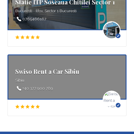
Statie ITP Soseaua Chitilei Sector 1
Bucuresti - Ilfov, Sector 1 Bucuresti
0765466167
Swiso Rent a Car Sibiu
Sibiu
+40 377 900 789