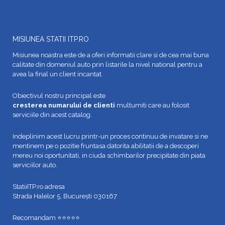
MISIUNEA STATII ITP.RO
Misiunea noastra este de a oferi informatii clare si de cea mai buna
calitate din domeniul auto prin listarile la nivel national pentru a
avea la final un client incantat.
Obiectivul nostru principal este
cresterea numarului de clienti
multumiti care au folosit
serviciile din acest catalog.
Indeplinim acest lucru printr-un proces continuu de invatare si ne
mentinem pe o pozitie fruntasa datorita abilitatii de a descoperi
mereu noi oportunitati, in ciuda schimbarilor precipitate din piata
serviciilor auto.
StatiiITP.ro adresa
Strada Halelor 5, București 030167
Recomandam ⭐⭐⭐⭐⭐