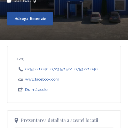
Claim Listing
Adauga Recenzie
Gorj
0253 221 040, 0723 571 581, 0753 221 040
www.facebook.com
Du-mă acolo
Prezentarea detaliata a acestei locatii