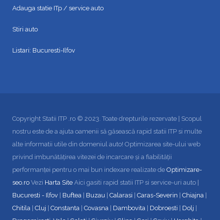
Adauga statie ITp / service auto
Stiri auto
Listari:
Bucuresti-Ilfov
Copyright Statii ITP .ro © 2023. Toate drepturile rezervate | Scopul
nostru este de a ajuta oamenii să găsească rapid statii ITP si multe
alte informatii utile din domeniul auto! Optimizarea site-ului web
privind imbunătățirea vitezei de incarcare și a fiabilității
performanței pentru o mai bun indexare realizate de
Optimizare-
seo.ro
Vezi
Harta Site
Aici gasiti rapid statii ITP si service-uri auto |
Bucuresti - Ilfov
|
Buftea
|
Buzau
|
Calarasi
|
Caras-Severin
|
Chiajna
|
Chitila
|
Cluj
|
Constanta
|
Covasna
|
Dambovita
|
Dobroesti
|
Dolj
|