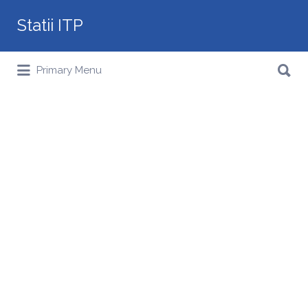
Search
Statii ITP
for:
Search
Primary Menu
for: