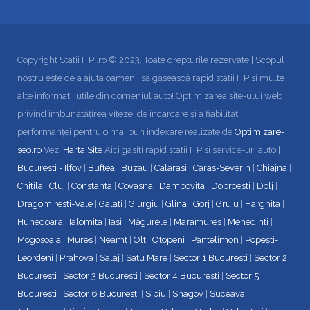
Copyright Statii ITP .ro © 2023. Toate drepturile rezervate | Scopul
nostru este de a ajuta oamenii să găsească rapid statii ITP si multe
alte informatii utile din domeniul auto! Optimizarea site-ului web
privind imbunătățirea vitezei de incarcare și a fiabilității
performanței pentru o mai bun indexare realizate de
Optimizare-
seo.ro
Vezi
Harta Site
Aici gasiti rapid statii ITP si service-uri auto |
Bucuresti - Ilfov
|
Buftea
|
Buzau
|
Calarasi
|
Caras-Severin
|
Chiajna
|
Chitila
|
Cluj
|
Constanta
|
Covasna
|
Dambovita
|
Dobroesti
|
Dolj
|
Dragomiresti-Vale
|
Galati
|
Giurgiu
|
Glina
|
Gorj
|
Gruiu
|
Harghita
|
Hunedoara
|
Ialomita
|
Iasi
|
Măgurele
|
Maramures
|
Mehedinti
|
Mogosoaia
|
Mures
|
Neamt
|
Olt
|
Otopeni
|
Pantelimon
|
Popești-
Leordeni
|
Prahova
|
Salaj
|
Satu Mare
|
Sector 1 Bucuresti
|
Sector 2
Bucuresti
|
Sector 3 Bucuresti
|
Sector 4 Bucuresti
|
Sector 5
Bucuresti
|
Sector 6 Bucuresti
|
Sibiu
|
Snagov
|
Suceava
|