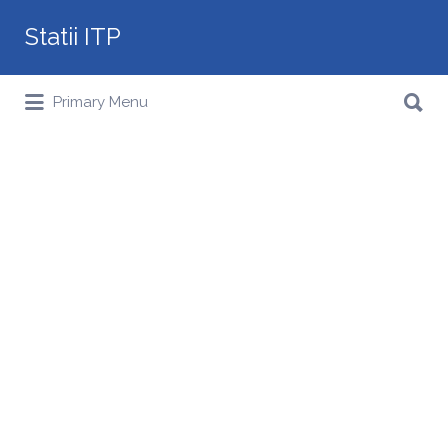
Search
Statii ITP
for:
Search
Primary Menu
for: