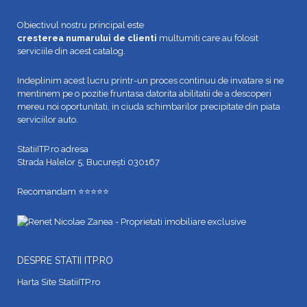
Obiectivul nostru principal este
cresterea numarului de clienti
multumiti care au folosit
serviciile din acest catalog.
Indeplinim acest lucru printr-un proces continuu de invatare si ne
mentinem pe o pozitie fruntasa datorita abilitatii de a descoperi
mereu noi oportunitati, in ciuda schimbarilor precipitate din piata
serviciilor auto.
StatiiITP.ro adresa
Strada Halelor 5, București 030167
Recomandam ⭐⭐⭐⭐⭐
DESPRE STATII ITP.RO
Harta Site StatiiITP.ro