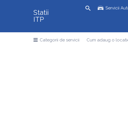
Search
Servicii Au
Statii
for:
ITP
Categorii de servicii
Cum adaug o locati