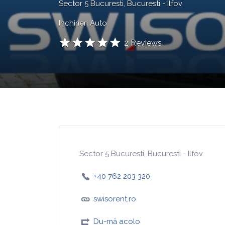
Sector 5 Bucuresti, Bucuresti - Ilfov
Inchirieri Auto
2 Reviews
Sector 5 Bucuresti, Bucuresti - Ilfov
+40 762 203 320
swisorent.ro
Du-mă acolo