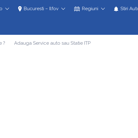
to
Bucuresti – Ilfov
Regiuni
Stiri Aut
e ?
Adauga Service auto sau Statie ITP