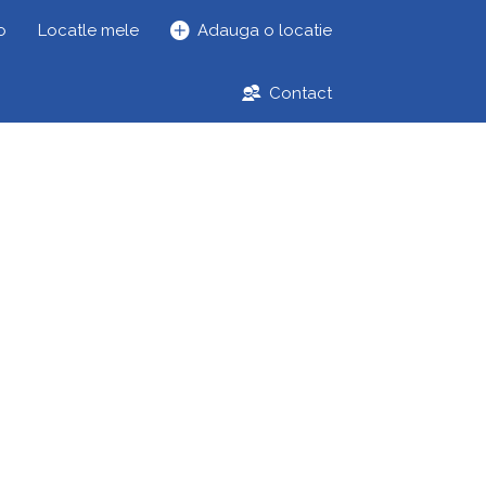
o
Locatle mele
Adauga o locatie
Contact