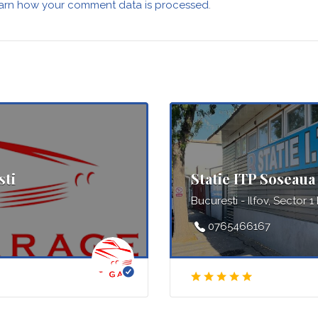
arn how your comment data is processed
.
sti
Statie ITP Soseaua 
Bucuresti - Ilfov, Sector 1
0765466167