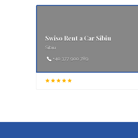
Swiso Rent a Car Sibiu
Sibiu
+40 377 900 789