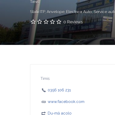
Timis
Statii ITP
Anvelope
Electrica Auto
Service aut
0 Reviews
Timis
0356 106 231
www.facebook.com
Du-mă acolo