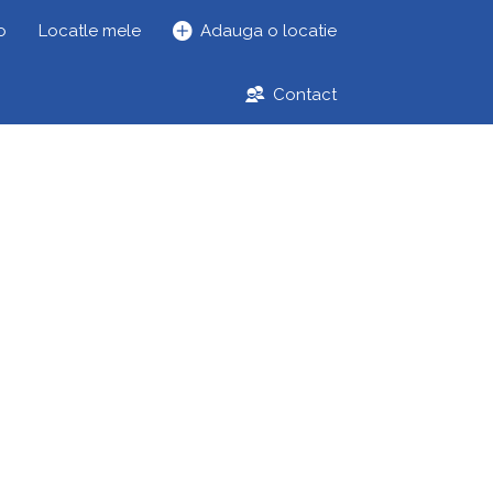
o
Locatle mele
Adauga o locatie
Contact