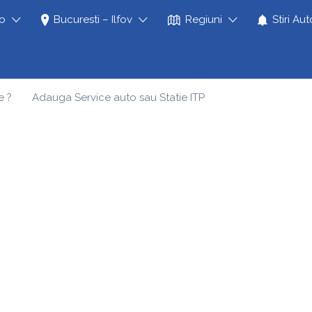
to
Bucuresti – Ilfov
Regiuni
Stiri Aut
e ?
Adauga Service auto sau Statie ITP