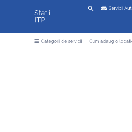
Search
Servicii Au
Statii
for:
ITP
Categorii de servicii
Cum adaug o locati