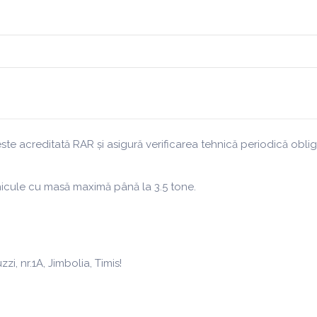
 este acreditată RAR și asigură verificarea tehnică periodică obl
ehicule cu masă maximă până la 3.5 tone.
i, nr.1A, Jimbolia, Timis!