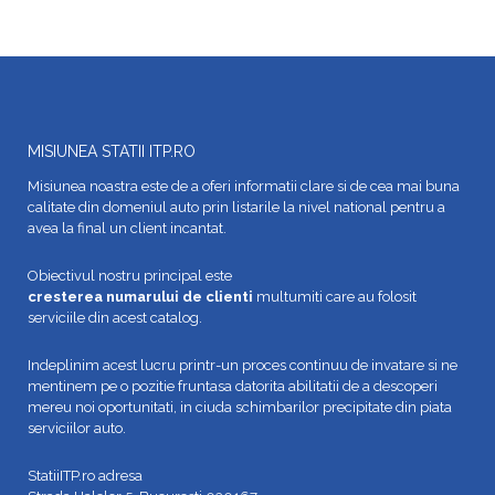
MISIUNEA STATII ITP.RO
Misiunea noastra este de a oferi informatii clare si de cea mai buna
calitate din domeniul auto prin listarile la nivel national pentru a
avea la final un client incantat.
Obiectivul nostru principal este
cresterea numarului de clienti
multumiti care au folosit
serviciile din acest catalog.
Indeplinim acest lucru printr-un proces continuu de invatare si ne
mentinem pe o pozitie fruntasa datorita abilitatii de a descoperi
mereu noi oportunitati, in ciuda schimbarilor precipitate din piata
serviciilor auto.
StatiiITP.ro adresa