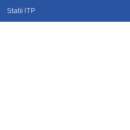
Search
Statii ITP
for: