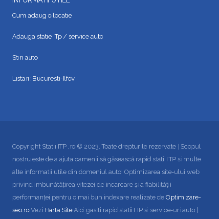
INFORMATII UTILE
Cum adaug o locatie
Adauga statie ITp / service auto
Stiri auto
Listari:
Bucuresti-Ilfov
Copyright Statii ITP .ro © 2023. Toate drepturile rezervate | Scopul
nostru este de a ajuta oamenii să găsească rapid statii ITP si multe
alte informatii utile din domeniul auto! Optimizarea site-ului web
privind imbunătățirea vitezei de incarcare și a fiabilității
performanței pentru o mai bun indexare realizate de
Optimizare-
seo.ro
Vezi
Harta Site
Aici gasiti rapid statii ITP si service-uri auto |