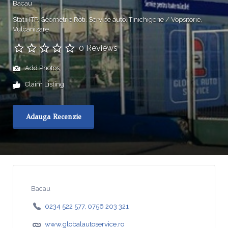
Bacau
Statii ITP
Geometrie Roti
Service auto
Tinichigerie / Vopsitorie
Vulcanizare
0 Reviews
Add Photos
Claim Listing
Adauga Recenzie
Bacau
0234 522 577, 0756 203 321
www.globalautoservice.ro