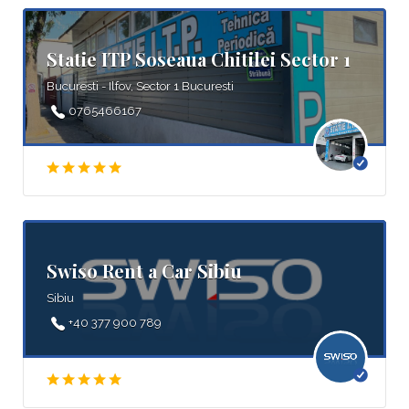
Statie ITP Soseaua Chitilei Sector 1
Bucuresti - Ilfov, Sector 1 Bucuresti
0765466167
Swiso Rent a Car Sibiu
Sibiu
+40 377 900 789