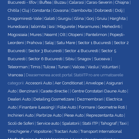
Bucuresti - Ilfov
|
Buftea
|
Buzau
|
Calarasi
|
Caras-Severin
|
Chiajna
|
Chitila
|
Cluj
|
Constanta
|
Covasna
|
Dambovita
|
Dobroesti
|
Dolj
|
Dragomiresti-Vale
|
Galati
|
Giurgiu
|
Glina
|
Gorj
|
Gruiu
|
Harghita
|
Hunedoara
|
Ialomita
|
Iasi
|
Măgurele
|
Maramures
|
Mehedinti
|
Mogosoaia
|
Mures
|
Neamt
|
Olt
|
Otopeni
|
Pantelimon
|
Popești-
Leordeni
|
Prahova
|
Salaj
|
Satu Mare
|
Sector 1 Bucuresti
|
Sector 2
Bucuresti
|
Sector 3 Bucuresti
|
Sector 4 Bucuresti
|
Sector 5
Bucuresti
|
Sector 6 Bucuresti
|
Sibiu
|
Snagov
|
Suceava
|
Teleorman
|
Timis
|
Tulcea
|
Tunari
|
Valcea
|
Vaslui
|
Voluntari
|
Vrancea
| Deasemenea acest portal StatiiITP.ro are urmatoarele
categorii:
Accesorii Auto
|
Aer Conditionat
|
Anvelope
|
Asigurari
Auto
|
Benzinarii
|
Casete directie
| |
Centre Constatari Daune Auto
|
Dealeri Auto
|
Detailing Cosmetizare
|
Dezmembrari
|
Electrica
Auto
|
Finantare (Leasing)
|
Folie Auto
|
Formare
|
Geometrie Roti
|
Inchirieri Auto
|
Parbrize Auto
|
Piese Auto
|
Reprezentanta Auto
|
Scoli de Soferi
|
Service auto
|
Spalatorii
|
Statii ITP
|
Tahograf
|
Taxi
|
Tinichigerie / Vopsitorie
|
Tractari Auto
|
Transport International