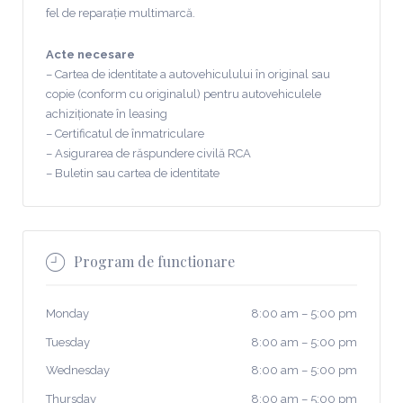
fel de reparație multimarcă.
Acte necesare
– Cartea de identitate a autovehiculului în original sau
copie (conform cu originalul) pentru autovehiculele
achiziționate în leasing
– Certificatul de înmatriculare
– Asigurarea de răspundere civilă RCA
– Buletin sau cartea de identitate
Program de functionare
Monday
8:00 am
–
5:00 pm
Tuesday
8:00 am
–
5:00 pm
Wednesday
8:00 am
–
5:00 pm
Thursday
8:00 am
–
5:00 pm