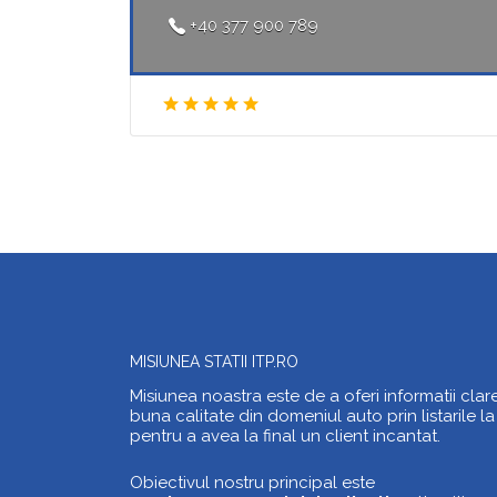
+40 377 900 789
MISIUNEA STATII ITP.RO
Misiunea noastra este de a oferi informatii clar
buna calitate din domeniul auto prin listarile la
pentru a avea la final un client incantat.
Obiectivul nostru principal este