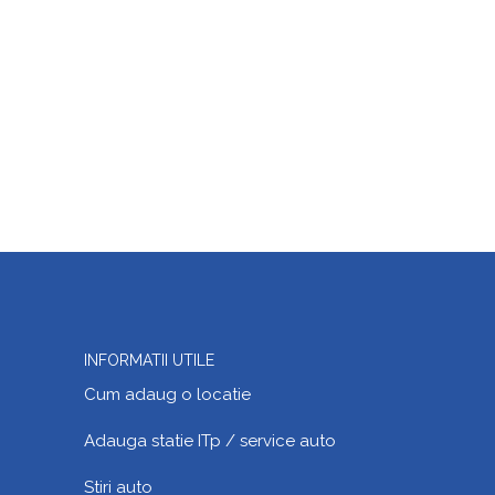
INFORMATII UTILE
Cum adaug o locatie
Adauga statie ITp / service auto
Stiri auto