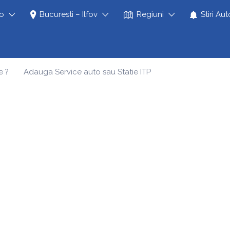
to
Bucuresti – Ilfov
Regiuni
Stiri Aut
e ?
Adauga Service auto sau Statie ITP