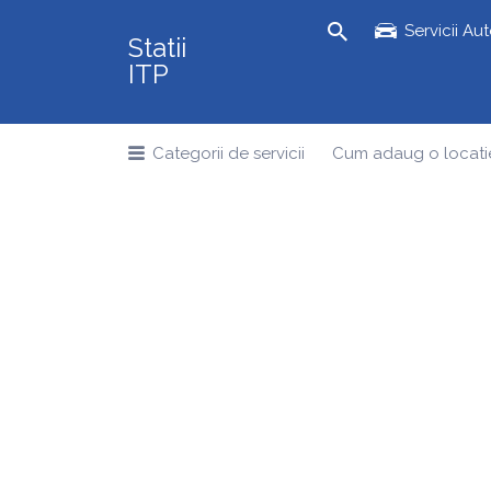
Search
Servicii Au
Statii
for:
ITP
Categorii de servicii
Cum adaug o locati