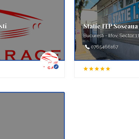
sti
Statie ITP Soseaua 
Bucuresti - Ilfov, Sector 1
0765466167