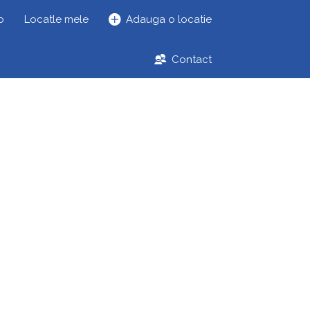
o
Locatle mele
Adauga o locatie
Contact