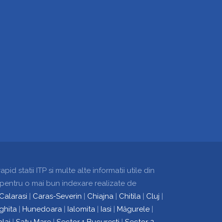
d statii ITP si multe alte informatii utile din
i pentru o mai bun indexare realizate de
Calarasi
|
Caras-Severin
|
Chiajna
|
Chitila
|
Cluj
|
ghita
|
Hunedoara
|
Ialomita
|
Iasi
|
Măgurele
|