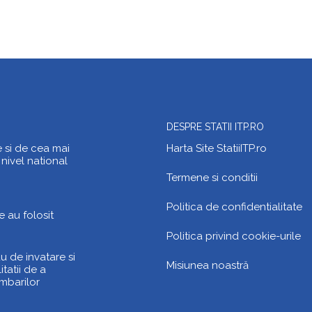
DESPRE STATII ITP.RO
e si de cea mai
Harta Site StatiiITP.ro
 nivel national
Termene si conditii
Politica de confidentialitate
e au folosit
Politica privind cookie-urile
u de invatare si
Misiunea noastră
tatii de a
imbarilor