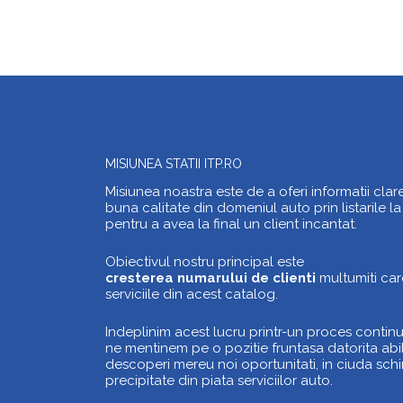
MISIUNEA STATII ITP.RO
Misiunea noastra este de a oferi informatii clar
buna calitate din domeniul auto prin listarile la
pentru a avea la final un client incantat.
Obiectivul nostru principal este
cresterea numarului de clienti
multumiti car
serviciile din acest catalog.
Indeplinim acest lucru printr-un proces continu
ne mentinem pe o pozitie fruntasa datorita abili
descoperi mereu noi oportunitati, in ciuda sch
precipitate din piata serviciilor auto.