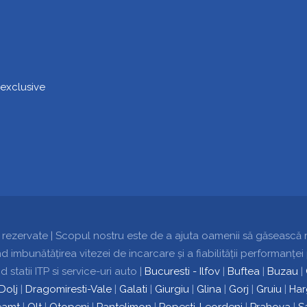
 rezervate | Scopul nostru este de a ajuta oamenii să găsească rapi
 imbunătățirea vitezei de incarcare și a fiabilității performanțe
d statii ITP si service-uri auto |
Bucuresti - Ilfov
|
Buftea
|
Buzau
|
Dolj
|
Dragomiresti-Vale
|
Galati
|
Giurgiu
|
Glina
|
Gorj
|
Gruiu
|
Har